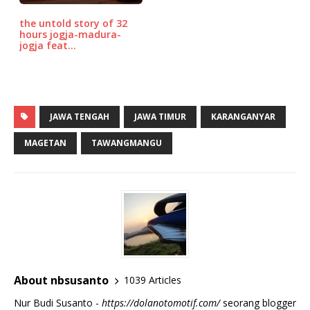
the untold story of 32
hours jogja-madura-
jogja feat…
JAWA TENGAH
JAWA TIMUR
KARANGANYAR
MAGETAN
TAWANGMANGU
About nbsusanto
1039 Articles
Nur Budi Susanto -
https://dolanotomotif.com/
seorang blogger