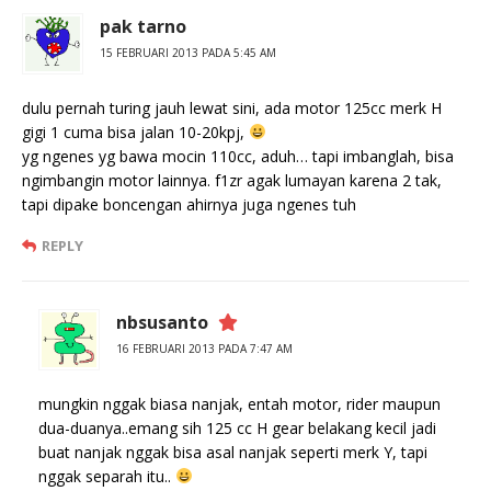
pak tarno
15 FEBRUARI 2013 PADA 5:45 AM
dulu pernah turing jauh lewat sini, ada motor 125cc merk H
gigi 1 cuma bisa jalan 10-20kpj,
yg ngenes yg bawa mocin 110cc, aduh… tapi imbanglah, bisa
ngimbangin motor lainnya. f1zr agak lumayan karena 2 tak,
tapi dipake boncengan ahirnya juga ngenes tuh
REPLY
nbsusanto
16 FEBRUARI 2013 PADA 7:47 AM
mungkin nggak biasa nanjak, entah motor, rider maupun
dua-duanya..emang sih 125 cc H gear belakang kecil jadi
buat nanjak nggak bisa asal nanjak seperti merk Y, tapi
nggak separah itu..