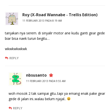
Roy (X-Road Wannabe - Trellis Edition)
11 FEBRUARI 2013 PADA 8:19 AM
tanjakan nya serem. di sinyalir motor ane kudu ganti gear gede
biar bisa naek turun begitu…
wkwkwkwkwk
REPLY
nbsusanto
11 FEBRUARI 2013 PADA 9:55 AM
woh mosok 2 tak sampai gitu..tapi ya emang enak pake gear
gede di jalan ini..walau belum njajal..
REPLY