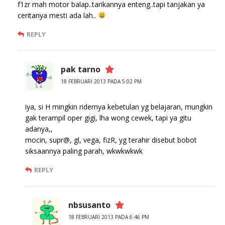
f1zr mah motor balap..tarikannya enteng..tapi tanjakan ya
ceritanya mesti ada lah..
REPLY
pak tarno
18 FEBRUARI 2013 PADA 5:02 PM
iya, si H mingkin ridernya kebetulan yg belajaran, mungkin
gak terampil oper gigi, lha wong cewek, tapi ya gitu
adanya,,
mocin, supr@, gl, vega, fizR, yg terahir disebut bobot
siksaannya paling parah, wkwkwkwk
REPLY
nbsusanto
18 FEBRUARI 2013 PADA 6:46 PM