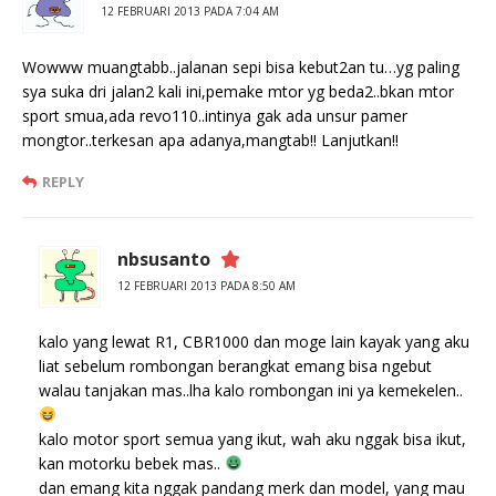
12 FEBRUARI 2013 PADA 7:04 AM
Wowww muangtabb..jalanan sepi bisa kebut2an tu…yg paling
sya suka dri jalan2 kali ini,pemake mtor yg beda2..bkan mtor
sport smua,ada revo110..intinya gak ada unsur pamer
mongtor..terkesan apa adanya,mangtab!! Lanjutkan!!
REPLY
nbsusanto
12 FEBRUARI 2013 PADA 8:50 AM
kalo yang lewat R1, CBR1000 dan moge lain kayak yang aku
liat sebelum rombongan berangkat emang bisa ngebut
walau tanjakan mas..lha kalo rombongan ini ya kemekelen..
kalo motor sport semua yang ikut, wah aku nggak bisa ikut,
kan motorku bebek mas..
dan emang kita nggak pandang merk dan model, yang mau