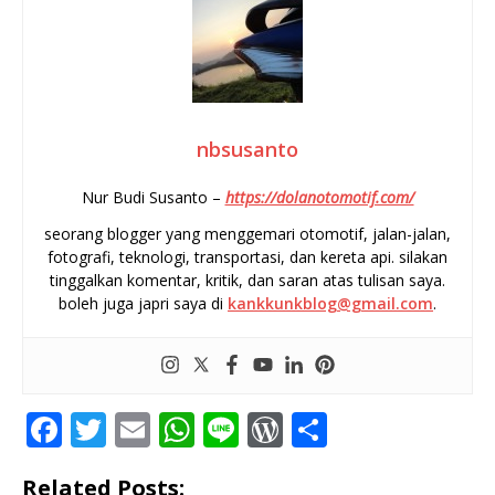
nbsusanto
Nur Budi Susanto –
https://dolanotomotif.com/
seorang blogger yang menggemari otomotif, jalan-jalan,
fotografi, teknologi, transportasi, dan kereta api. silakan
tinggalkan komentar, kritik, dan saran atas tulisan saya.
boleh juga japri saya di
kankkunkblog@gmail.com
.
F
T
E
W
Li
W
S
a
w
m
h
n
o
h
Related Posts: