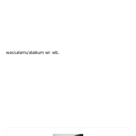
wassalamu’alaikum wr. wb..