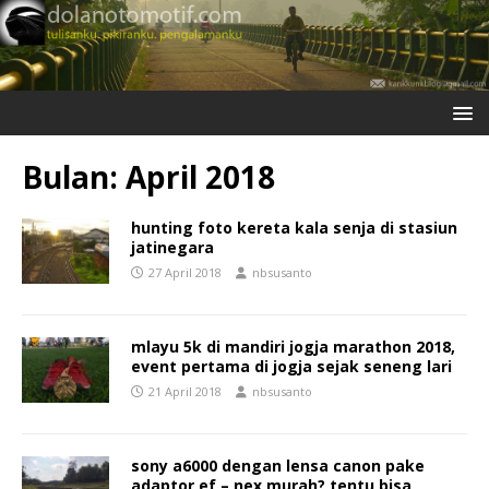
Bulan:
April 2018
hunting foto kereta kala senja di stasiun
jatinegara
27 April 2018
nbsusanto
mlayu 5k di mandiri jogja marathon 2018,
event pertama di jogja sejak seneng lari
21 April 2018
nbsusanto
sony a6000 dengan lensa canon pake
adaptor ef – nex murah? tentu bisa