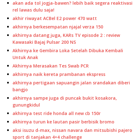
akan ada tol jogja-bawen? lebih baik segera reaktivasi
rel lawas dulu saja!
akhir riwayat ACBel E2 power 470 watt
akhirnya berkesempatan njajal verza 150
akhirnya datang juga, KARs TV episode 2 : review
Kawasaki Bajaj Pulsar 200 NS
Akhirnya ke Gembira Loka Setelah Dibuka Kembali
Untuk Anak
Akhirnya Merasakan Tes Swab PCR
akhirnya naik kereta prambanan ekspress
akhirnya pertigaan sapuangin jalan srandakan diberi
bangjo
akhirnya sampe juga di puncak bukit kosakora,
gunungkidul
akhirnya test ride honda all new cb 150r
akhirnya turun ke lautan pasir berbisik bromo
aksi isuzu d-max, nissan navara dan mitsubishi pajero
sport di tanjakan 4×4 challenge