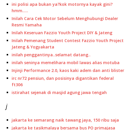
ini polisi apa bukan ya?kok motornya kayak gini?
hmm…..
Inilah Cara Cek Motor Sebelum Menghubungi Dealer
Resmi Yamaha
Inilah Keseruan Fazzio Youth Project DIY & Jateng
Inilah Pemenang Student Contest Fazzio Youth Project
Jateng & Yogyakarta
inilah penggantinya..selamat datang..
inilah seninya memelihara mobil lawas alias motuba
Injinji Performance 2.0, kaos kaki adem dan anti blister
irc nr72 pensiun, dan posisinya digantikan federal
ft306
istirahat sejenak di masjid agung jawa tengah
j
jakarta ke semarang naik tawang jaya, 150 ribu saja
jakarta ke tasikmalaya bersama bus PO primajasa