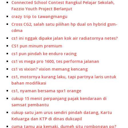
Connected School Contest Rangkul Pelajar Sekolah,
Fazzio Youth Project Berlanjut
crazy trip to tawangmangu
Cross CG2, salah satu pilihan hp dual on hybrid gsm-
cdma
cs1 ini nggak dipake jalan kok air radiatornya netes?
CS1 pun minum premium
cs1 pun pindah ke enduro racing
cs1 vs mega pro 1600, tes performa jalanan
cs1 vs vixion? vixion memang kencang
cs1, motornya kurang laku, tapi partnya laris untuk
bahan modifikasi
cs1, nyaman bersama spx1 orange
cukup 15 menit perpanjang pajak kendaraan di
samsat pembantu
cukup satu jam urus sendiri pindah datang, Kartu
Keluarga dan KTP di dinas dukcapil
cuma tamu aja kemaki, dumeh situ rombongan po?