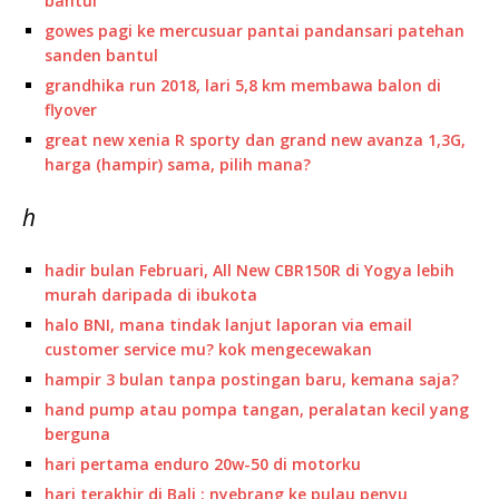
bantul
gowes pagi ke mercusuar pantai pandansari patehan
sanden bantul
grandhika run 2018, lari 5,8 km membawa balon di
flyover
great new xenia R sporty dan grand new avanza 1,3G,
harga (hampir) sama, pilih mana?
h
hadir bulan Februari, All New CBR150R di Yogya lebih
murah daripada di ibukota
halo BNI, mana tindak lanjut laporan via email
customer service mu? kok mengecewakan
hampir 3 bulan tanpa postingan baru, kemana saja?
hand pump atau pompa tangan, peralatan kecil yang
berguna
hari pertama enduro 20w-50 di motorku
hari terakhir di Bali : nyebrang ke pulau penyu