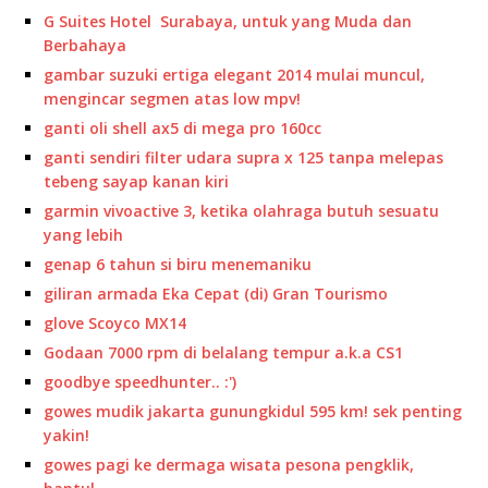
G Suites Hotel Surabaya, untuk yang Muda dan
Berbahaya
gambar suzuki ertiga elegant 2014 mulai muncul,
mengincar segmen atas low mpv!
ganti oli shell ax5 di mega pro 160cc
ganti sendiri filter udara supra x 125 tanpa melepas
tebeng sayap kanan kiri
garmin vivoactive 3, ketika olahraga butuh sesuatu
yang lebih
genap 6 tahun si biru menemaniku
giliran armada Eka Cepat (di) Gran Tourismo
glove Scoyco MX14
Godaan 7000 rpm di belalang tempur a.k.a CS1
goodbye speedhunter.. :')
gowes mudik jakarta gunungkidul 595 km! sek penting
yakin!
gowes pagi ke dermaga wisata pesona pengklik,