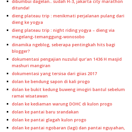
dibumbui dagelan.. sudah H-3, jakarta city marathon
ditunda!
dieng plateau trip : menikmati perjalanan pulang dari
dieng ke yogya
dieng plateau trip : night riding yogya – dieng via
magelang-temanggung-wonosobo
dinamika ngeblog, seberapa pentingkah hits bagi
blogger?
dokumentasi pengajian nuzulul qur’an 1436 H masjid
mashuri mangiran
dokumentasi yang tersisa dari giias 2017
dolan ke bendung sapon di kali progo
dolan ke bukit kedung buweng imogiri bantul sebelum
ramai wisatawan
dolan ke kediaman warung DOHC di kulon progo
dolan ke pantai baru srandakan
dolan ke pantai glagah kulon progo
dolan ke pantai ngobaran (lagi) dan pantai nguyahan,