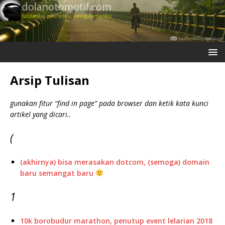
Arsip Tulisan
gunakan fitur “find in page” pada browser dan ketik kata kunci
artikel yang dicari..
(
(akhirnya) bisa merasakan dotcom, (semoga) domain
baru semangat baru
1
10k borobudur marathon, penutup event lelarian 2018