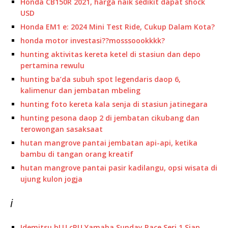
Honda CB150R 2021, harga naik sedikit dapat shock
USD
Honda EM1 e: 2024 Mini Test Ride, Cukup Dalam Kota?
honda motor investasi??mosssoookkkk?
hunting aktivitas kereta ketel di stasiun dan depo
pertamina rewulu
hunting ba’da subuh spot legendaris daop 6,
kalimenur dan jembatan mbeling
hunting foto kereta kala senja di stasiun jatinegara
hunting pesona daop 2 di jembatan cikubang dan
terowongan sasaksaat
hutan mangrove pantai jembatan api-api, ketika
bambu di tangan orang kreatif
hutan mangrove pantai pasir kadilangu, opsi wisata di
ujung kulon jogja
i
Idemitsu bLU cRU Yamaha Sunday Race Seri 1 Siap