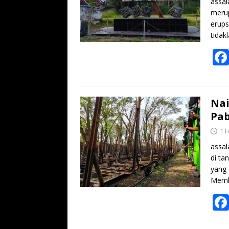
assal
merup
erups
tidak
Nai
Pab
1 
assal
di ta
yang 
Memb