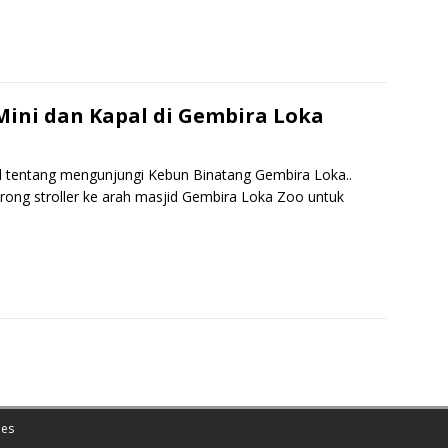
S
h
r
e
ini dan Kapal di Gembira Loka
kel tentang mengunjungi Kebun Binatang Gembira Loka..
ong stroller ke arah masjid Gembira Loka Zoo untuk
S
h
r
e
es