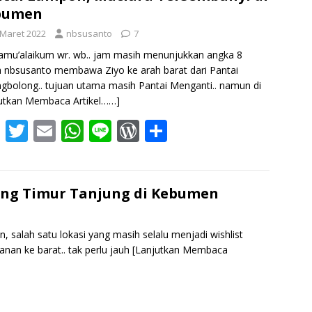
bumen
o
A
e
 Maret 2022
nbsusanto
7
o
p
ss
amu’alaikum wr. wb.. jam masih menunjukkan angka 8
k
p
a nbsusanto membawa Ziyo ke arah barat dari Pantai
gbolong.. tujuan utama masih Pantai Menganti.. namun di
utkan Membaca Artikel……]
F
T
E
W
Li
W
S
ac
w
m
h
n
or
h
e
itt
ai
at
e
d
ar
b
er
l
s
Pr
e
ung Timur Tanjung di Kebumen
o
A
e
o
p
ss
, salah satu lokasi yang masih selalu menjadi wishlist
nan ke barat.. tak perlu jauh
[Lanjutkan Membaca
k
p
S