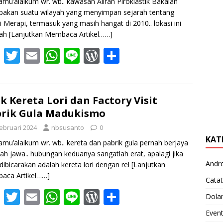
amu’alaikum wr. wb.. kawasan Aliran Piroklastik Bakalan
akan suatu wilayah yang menyimpan sejarah tentang
i Merapi, termasuk yang masih hangat di 2010.. lokasi ini
lah
[Lanjutkan Membaca Artikel……]
F
T
E
W
Li
W
S
ac
w
m
h
n
or
h
e
itt
ai
at
e
d
ar
b
er
l
s
Pr
e
k Kereta Lori dan Factory Visit
rik Gula Madukismo
o
A
e
Februari 2024
nbsusanto
0
o
p
ss
KAT
amu’alaikum wr. wb.. kereta dan pabrik gula pernah berjaya
k
p
nah jawa.. hubungan keduanya sangatlah erat, apalagi jika
Andr
dibicarakan adalah kereta lori dengan rel
[Lanjutkan
aca Artikel……]
Catat
F
T
E
W
Li
W
S
Dola
ac
w
m
h
n
or
h
Even