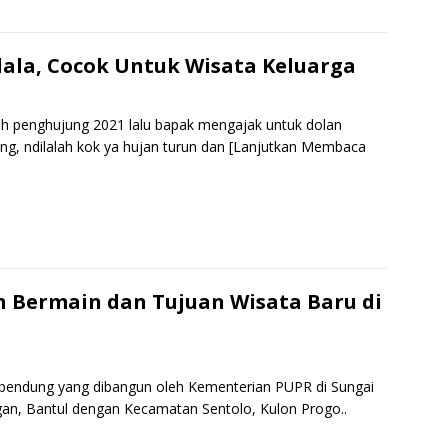
h
r
e
la, Cocok Untuk Wisata Keluarga
ah penghujung 2021 lalu bapak mengajak untuk dolan
ng, ndilalah kok ya hujan turun dan
[Lanjutkan Membaca
S
h
r
e
 Bermain dan Tujuan Wisata Baru di
 bendung yang dibangun oleh Kementerian PUPR di Sungai
gan, Bantul dengan Kecamatan Sentolo, Kulon Progo..