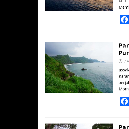
NTT..
Memb
Pan
Pur
7 A
assal
Karan
perja
Morn
Pan