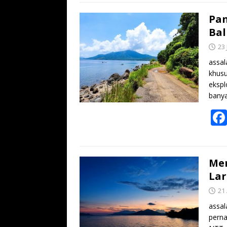
Pan
Bal
23 
assal
khus
ekspl
bany
Men
La
21 
assal
perna