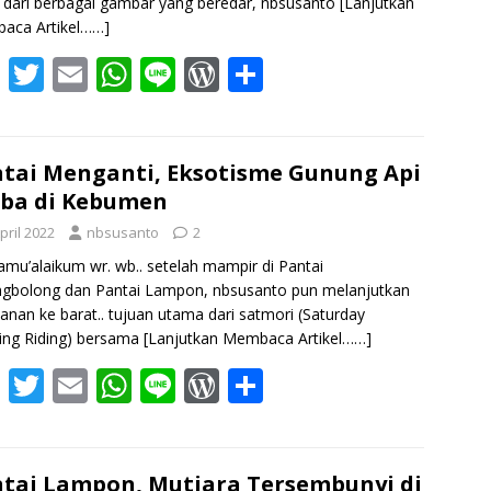
 dari berbagai gambar yang beredar, nbsusanto
[Lanjutkan
aca Artikel……]
F
T
E
W
Li
W
S
ac
w
m
h
n
or
h
e
itt
ai
at
e
d
ar
b
er
l
s
Pr
e
tai Menganti, Eksotisme Gunung Api
ba di Kebumen
o
A
e
pril 2022
nbsusanto
2
o
p
ss
amu’alaikum wr. wb.. setelah mampir di Pantai
k
p
gbolong dan Pantai Lampon, nbsusanto pun melanjutkan
lanan ke barat.. tujuan utama dari satmori (Saturday
ing Riding) bersama
[Lanjutkan Membaca Artikel……]
F
T
E
W
Li
W
S
ac
w
m
h
n
or
h
e
itt
ai
at
e
d
ar
b
er
l
s
Pr
e
tai Lampon, Mutiara Tersembunyi di