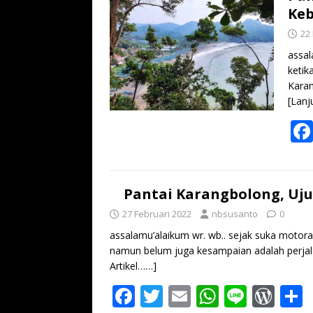
Ke
22
assal
ketik
Karan
[Lanj
Pantai Karangbolong, Uj
27 Februari 2022
nbsusanto
0
assalamu’alaikum wr. wb.. sejak suka motoran
namun belum juga kesampaian adalah perjala
Artikel……]
F
T
E
W
Li
W