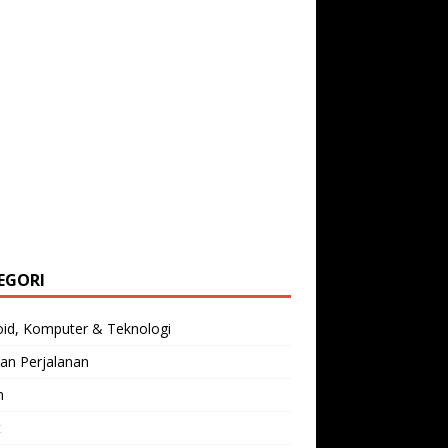
EGORI
oid, Komputer & Teknologi
an Perjalanan
n
t