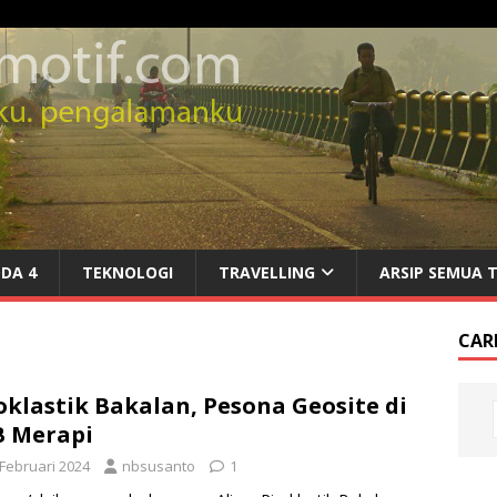
DA 4
TEKNOLOGI
TRAVELLING
ARSIP SEMUA 
CARI
oklastik Bakalan, Pesona Geosite di
 Merapi
 Februari 2024
nbsusanto
1