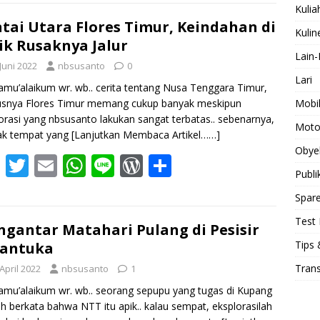
e
itt
ai
at
e
d
ar
Kulia
b
er
l
s
Pr
e
tai Utara Flores Timur, Keindahan di
Kulin
ik Rusaknya Jalur
o
A
e
Lain-
Juni 2022
nbsusanto
0
o
p
ss
Lari
amu’alaikum wr. wb.. cerita tentang Nusa Tenggara Timur,
k
p
Mobi
usnya Flores Timur memang cukup banyak meskipun
orasi yang nbsusanto lakukan sangat terbatas.. sebenarnya,
Moto
ak tempat yang
[Lanjutkan Membaca Artikel……]
Obye
F
T
E
W
Li
W
S
Publi
ac
w
m
h
n
or
h
Spare
e
itt
ai
at
e
d
ar
Test 
b
er
l
s
Pr
e
gantar Matahari Pulang di Pesisir
Tips 
rantuka
o
A
e
Tran
April 2022
nbsusanto
1
o
p
ss
amu’alaikum wr. wb.. seorang sepupu yang tugas di Kupang
k
p
h berkata bahwa NTT itu apik.. kalau sempat, eksplorasilah