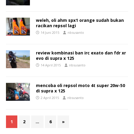
weleh, oli ahm spx1 orange sudah bukan
racikan repsol lagi
14 Juni 2015
nbsusanto
review kombinasi ban irc exato dan fdr xr
evo di supra x 125
14 April 2015
nbsusanto
mencoba oli repsol moto 4t super 20w-50
di supra x 125
2 April 2015
nbsusanto
1
2
…
6
»