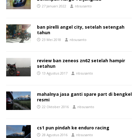
27 Januari 2022
nbsusanto
ban pirelli angel city, setelah setengah
tahun
23 Mei 2018
nbsusanto
review ban zeneos zn62 setelah hampir
setahun
13 Agustus 2017
nbsusanto
mahalnya jasa ganti spare part di bengkel
resmi
22 Oktober 2016
nbsusanto
cs1 pun pindah ke enduro racing
28 Agustus 2016
nbsusanto