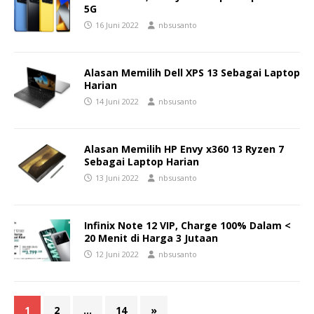
5G
16 Juni 2022
nbsusanto
Alasan Memilih Dell XPS 13 Sebagai Laptop
Harian
14 Juni 2022
nbsusanto
Alasan Memilih HP Envy x360 13 Ryzen 7
Sebagai Laptop Harian
13 Juni 2022
nbsusanto
Infinix Note 12 VIP, Charge 100% Dalam <
20 Menit di Harga 3 Jutaan
12 Juni 2022
nbsusanto
1
2
…
14
»