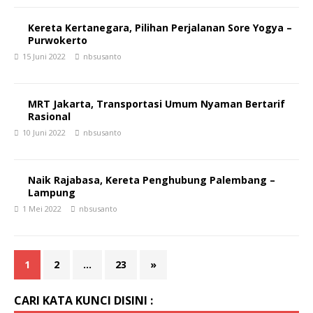
Kereta Kertanegara, Pilihan Perjalanan Sore Yogya –
Purwokerto
15 Juni 2022
nbsusanto
MRT Jakarta, Transportasi Umum Nyaman Bertarif
Rasional
10 Juni 2022
nbsusanto
Naik Rajabasa, Kereta Penghubung Palembang –
Lampung
1 Mei 2022
nbsusanto
1
2
…
23
»
CARI KATA KUNCI DISINI :