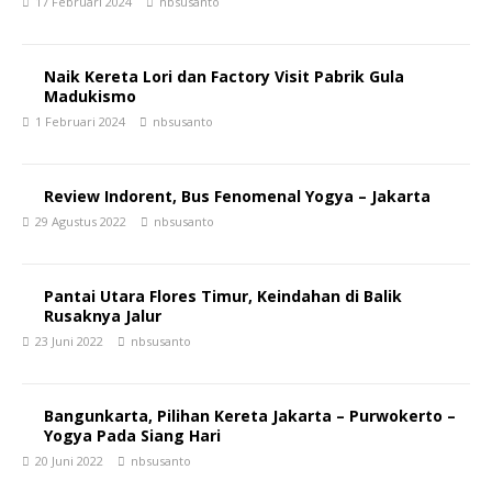
17 Februari 2024
nbsusanto
Naik Kereta Lori dan Factory Visit Pabrik Gula
Madukismo
1 Februari 2024
nbsusanto
Review Indorent, Bus Fenomenal Yogya – Jakarta
29 Agustus 2022
nbsusanto
Pantai Utara Flores Timur, Keindahan di Balik
Rusaknya Jalur
23 Juni 2022
nbsusanto
Bangunkarta, Pilihan Kereta Jakarta – Purwokerto –
Yogya Pada Siang Hari
20 Juni 2022
nbsusanto