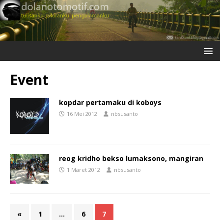
Event
kopdar pertamaku di koboys
16 Mei 2012
nbsusanto
reog kridho bekso lumaksono, mangiran
1 Maret 2012
nbsusanto
«
1
…
6
7