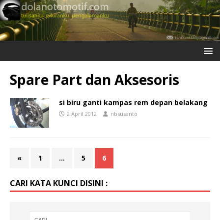
Spare Part dan Aksesoris
si biru ganti kampas rem depan belakang
2 April 2012
nbsusanto
«
1
…
5
6
CARI KATA KUNCI DISINI :