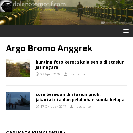
Argo Bromo Anggrek
hunting foto kereta kala senja di stasiun
jatinegara
27 April 2018
nbsusanto
sore berawan di stasiun priok,
jakartakota dan pelabuhan sunda kelapa
17 Oktober 2017
nbsusanto
CARI KATA KUNCI DISINI :