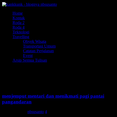
Home
Kontak
Roda 2
Roda 4
Teknologi
Travelling
Obyek Wisata
Transportasi Umum
Catatan Perjalanan
Event
Arsip Semua Tulisan
banjar
menjemput mentari dan menikmati pagi pantai
pangandaran
16 Maret 2018
nbsusanto
4