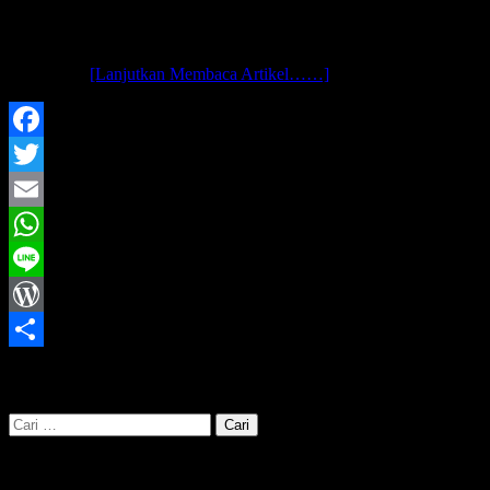
assalamu’alaikum wr. wb.. setiap pagi selalu jemputlah rejeki.. tidak
selalu berupa materi, mungkin sudah cukup sekadar mentari..
terkadang kita lupa untuk senantiasa bersyukur padaNya..
contohnya,
[Lanjutkan Membaca Artikel……]
Facebook
Twitter
Email
WhatsApp
Line
WordPress
Share
cari kata kunci disini :
Cari
untuk: