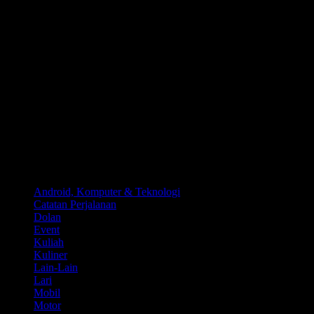
Kategori
Android, Komputer & Teknologi
Catatan Perjalanan
Dolan
Event
Kuliah
Kuliner
Lain-Lain
Lari
Mobil
Motor