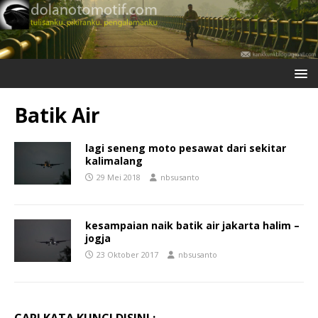
Batik Air
lagi seneng moto pesawat dari sekitar
kalimalang
29 Mei 2018
nbsusanto
kesampaian naik batik air jakarta halim –
jogja
23 Oktober 2017
nbsusanto
CARI KATA KUNCI DISINI :