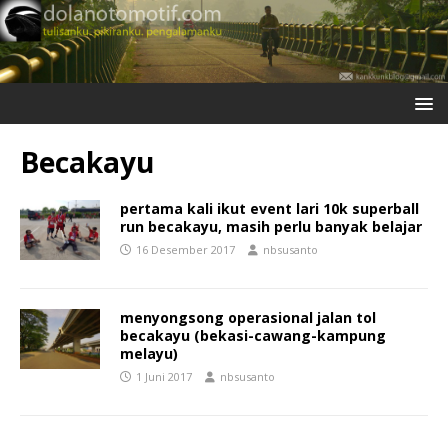
Becakayu
pertama kali ikut event lari 10k superball
run becakayu, masih perlu banyak belajar
16 Desember 2017
nbsusanto
menyongsong operasional jalan tol
becakayu (bekasi-cawang-kampung
melayu)
1 Juni 2017
nbsusanto