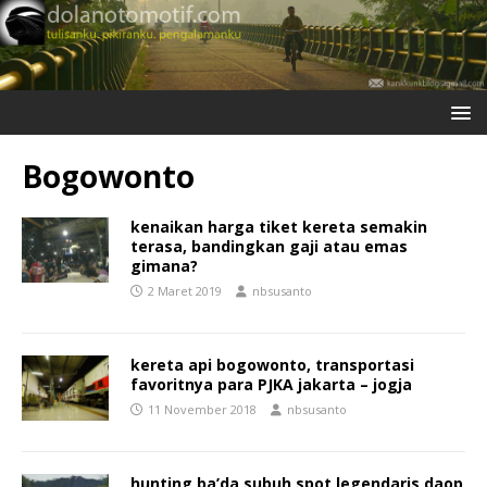
Bogowonto
kenaikan harga tiket kereta semakin
terasa, bandingkan gaji atau emas
gimana?
2 Maret 2019
nbsusanto
kereta api bogowonto, transportasi
favoritnya para PJKA jakarta – jogja
11 November 2018
nbsusanto
hunting ba’da subuh spot legendaris daop