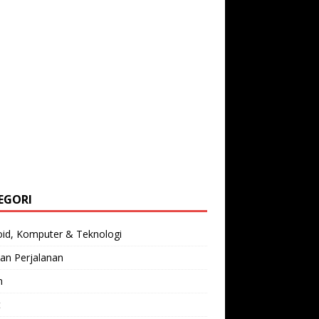
EGORI
oid, Komputer & Teknologi
an Perjalanan
n
t