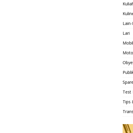
Kulia
Kulin
Lain-
Lari
Mobi
Moto
Obye
Publi
Spare
Test 
Tips 
Tran