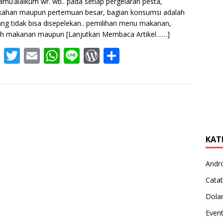
amu’alaikum wr. wb.. pada setiap pergelaran pesta,
kahan maupun pertemuan besar, bagian konsumsi adalah
ang tidak bisa disepelekan.. pemilihan menu makanan,
ah makanan maupun
[Lanjutkan Membaca Artikel……]
F
T
E
W
Li
W
S
ac
w
m
h
n
or
h
e
itt
ai
at
e
d
ar
b
er
l
s
Pr
e
o
A
e
o
p
ss
KAT
k
p
Andr
Catat
Dola
Even