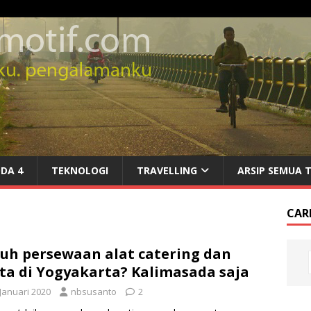
DA 4
TEKNOLOGI
TRAVELLING
ARSIP SEMUA 
CARI
uh persewaan alat catering dan
ta di Yogyakarta? Kalimasada saja
 Januari 2020
nbsusanto
2