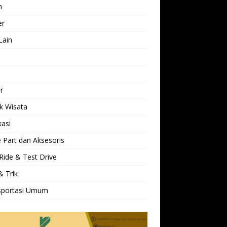
h
er
Lain
l
r
k Wisata
kasi
 Part dan Aksesoris
Ride & Test Drive
& Trik
sportasi Umum