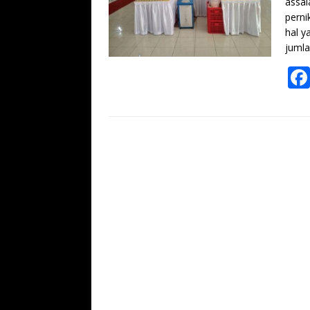
assal
perni
hal y
juml