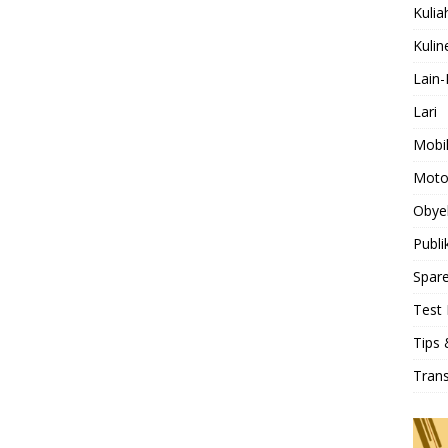
Kulia
Kulin
Lain-
Lari
Mobi
Moto
Obye
Publi
Spare
Test 
Tips 
Tran