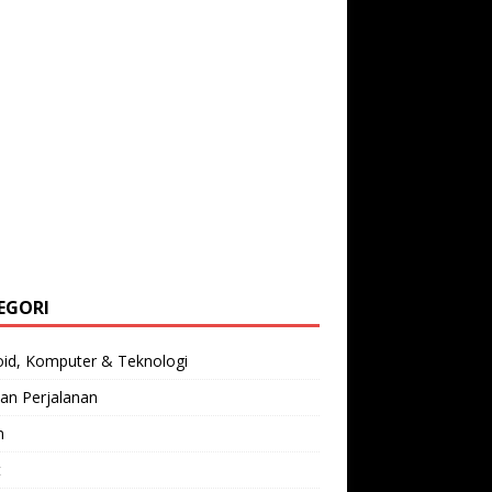
EGORI
oid, Komputer & Teknologi
an Perjalanan
n
t