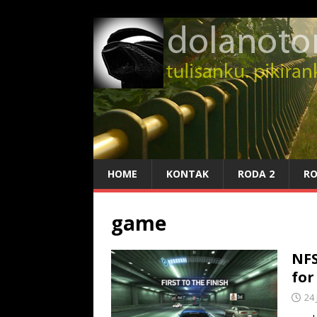
HOME
KONTAK
RODA 2
RO
game
NFS
for
24 