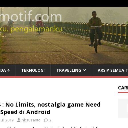
DA 4
TEKNOLOGI
TRAVELLING
ARSIP SEMUA 
CARI
 : No Limits, nostalgia game Need
 Speed di Android
Juli 2019
nbsusanto
2