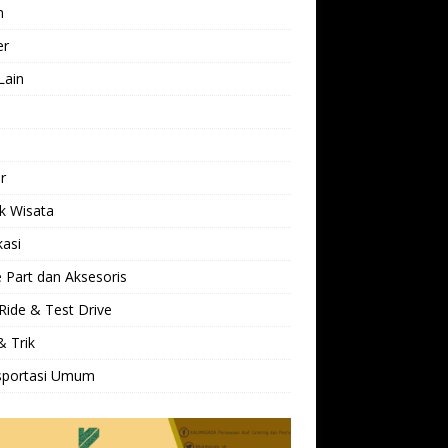
h
er
Lain
l
r
k Wisata
kasi
 Part dan Aksesoris
Ride & Test Drive
& Trik
sportasi Umum