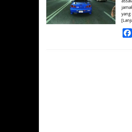
assal
jamak
yang 
[Lanj