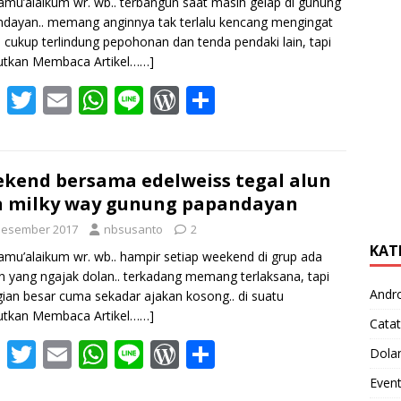
amu’alaikum wr. wb.. terbangun saat masih gelap di gunung
dayan.. memang anginnya tak terlalu kencang mengingat
i cukup terlindung pepohonan dan tenda pendaki lain, tapi
utkan Membaca Artikel……]
F
T
E
W
Li
W
S
ac
w
m
h
n
or
h
e
itt
ai
at
e
d
ar
b
er
l
s
Pr
e
kend bersama edelweiss tegal alun
 milky way gunung papandayan
o
A
e
Desember 2017
nbsusanto
2
o
p
ss
KAT
amu’alaikum wr. wb.. hampir setiap weekend di grup ada
k
p
 yang ngajak dolan.. terkadang memang terlaksana, tapi
Andr
ian besar cuma sekadar ajakan kosong.. di suatu
utkan Membaca Artikel……]
Catat
F
T
E
W
Li
W
S
Dola
ac
w
m
h
n
or
h
Even