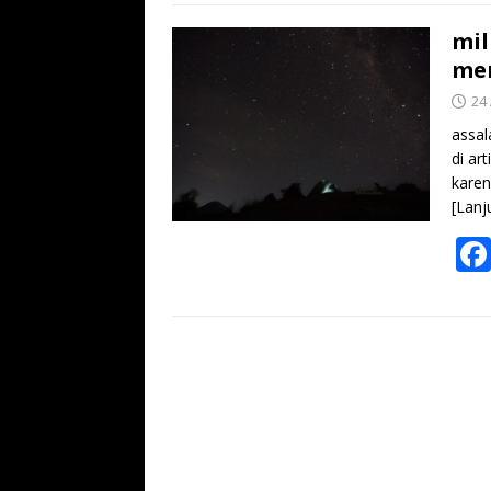
mil
me
24
assal
di ar
karen
[Lanj