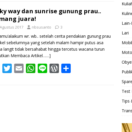
e
itt
ai
at
e
d
ar
Kulia
b
er
l
s
Pr
e
ky way dan sunrise gunung prau..
Kulin
mang juara!
o
A
e
Lain-
 Agustus 2017
nbsusanto
3
o
p
ss
Lari
amu’alaikum wr. wb.. setelah cerita pendakian gunung prau
k
p
Mobi
tikel sebelumnya yang setelah malam hampir putus asa
a langit tidak bersahabat hingga tercetus wacana turun
Moto
utkan Membaca Artikel……]
Obye
F
T
E
W
Li
W
S
Publi
ac
w
m
h
n
or
h
Spare
e
itt
ai
at
e
d
ar
Test 
b
er
l
s
Pr
e
Tips 
o
A
e
Tran
o
p
ss
k
p