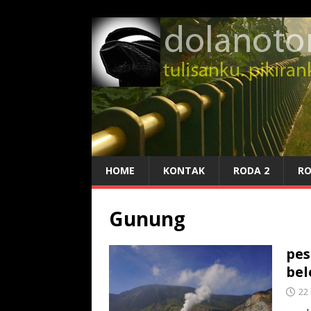
HOME
KONTAK
RODA 2
RO
Gunung
pes
be
22