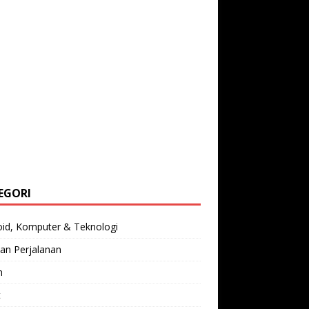
EGORI
oid, Komputer & Teknologi
an Perjalanan
n
t