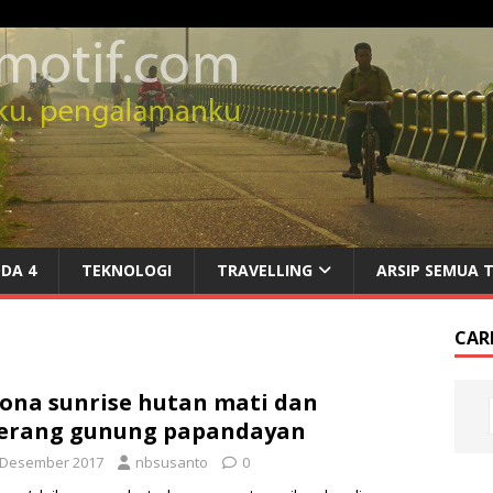
DA 4
TEKNOLOGI
TRAVELLING
ARSIP SEMUA 
CARI
ona sunrise hutan mati dan
lerang gunung papandayan
 Desember 2017
nbsusanto
0