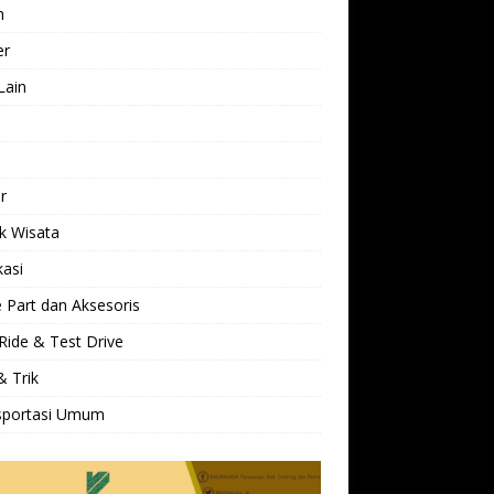
h
er
Lain
l
r
k Wisata
kasi
 Part dan Aksesoris
Ride & Test Drive
& Trik
sportasi Umum