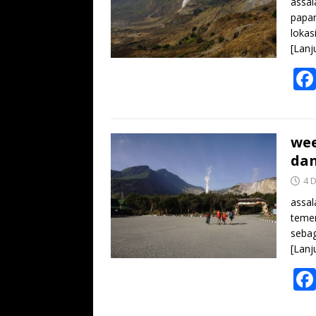
assal
papan
lokas
[Lanj
wee
dan
4 
assal
temen
sebag
[Lanj