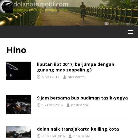
Hino
liputan iibt 2017, berjumpa dengan
gunung mas zeppelin g3
5 Mei 2017
nbsusanto
9 jam bersama bus budiman tasik-yogya
15 April 2016
nbsusanto
dolan naik transjakarta keliling kota
23 Maret 2016
nbsusanto