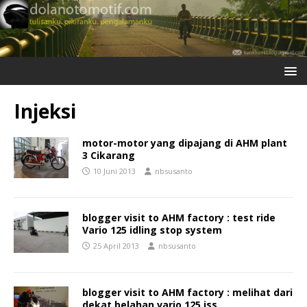
Injeksi
motor-motor yang dipajang di AHM plant
3 Cikarang
10 Juni 2013
nbsusanto
blogger visit to AHM factory : test ride
Vario 125 idling stop system
25 April 2013
nbsusanto
blogger visit to AHM factory : melihat dari
dekat belahan vario 125 iss