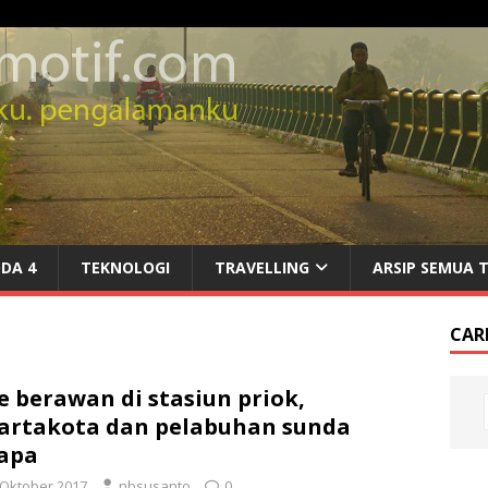
DA 4
TEKNOLOGI
TRAVELLING
ARSIP SEMUA 
CARI
e berawan di stasiun priok,
artakota dan pelabuhan sunda
apa
 Oktober 2017
nbsusanto
0