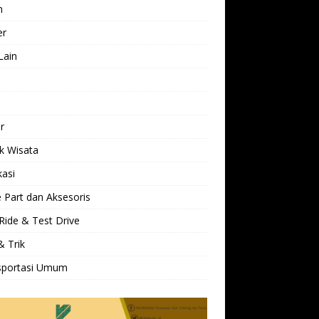
h
er
Lain
l
r
k Wisata
kasi
 Part dan Aksesoris
Ride & Test Drive
& Trik
sportasi Umum