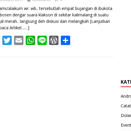
amu’alaikum wr. wb.. tersebutlah empat bujangan di ibukota
bosen dengar suara klakson di sekitar kalimalang di suatu
al merah.. langsung deh diskusi dan melangkah
[Lanjutkan
aca Artikel……]
F
T
E
W
Li
W
S
ac
w
m
h
n
or
h
e
itt
ai
at
e
d
ar
b
er
l
s
Pr
e
o
A
e
KAT
o
p
ss
k
p
Andr
Catat
Dola
Even