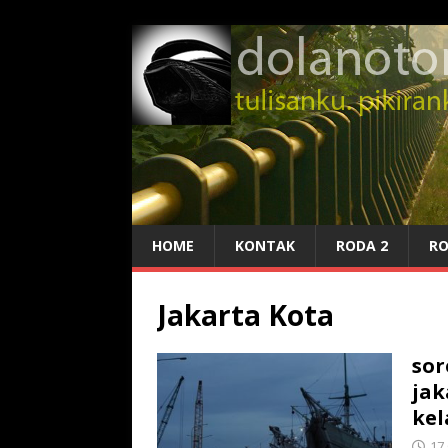
HOME
KONTAK
RODA 2
RO
Jakarta Kota
sor
jak
kel
17