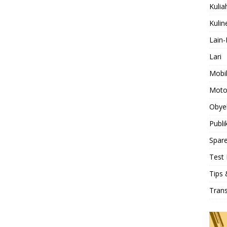
Kulia
Kulin
Lain-
Lari
Mobi
Moto
Obye
Publi
Spare
Test 
Tips 
Tran