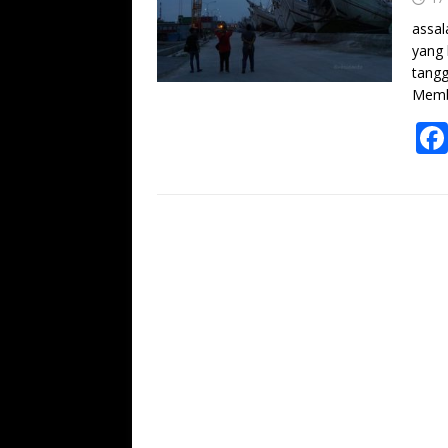
assal
yang 
tangg
Memb