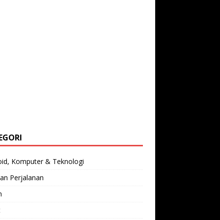
EGORI
oid, Komputer & Teknologi
an Perjalanan
n
t