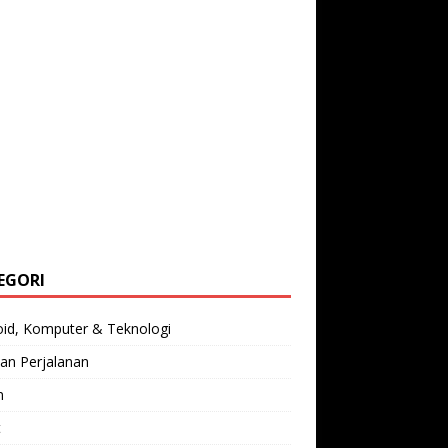
EGORI
oid, Komputer & Teknologi
an Perjalanan
n
t