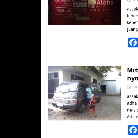
assal
beber
kebet
[Lanj
Mit
nyo
14
assal
adha 
mas s
Artik