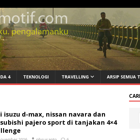
DA 4
TEKNOLOGI
TRAVELLING
ARSIP SEMUA 
CARI
i isuzu d-max, nissan navara dan
subishi pajero sport di tanjakan 4×4
llenge
November 2016
nbsusanto
6