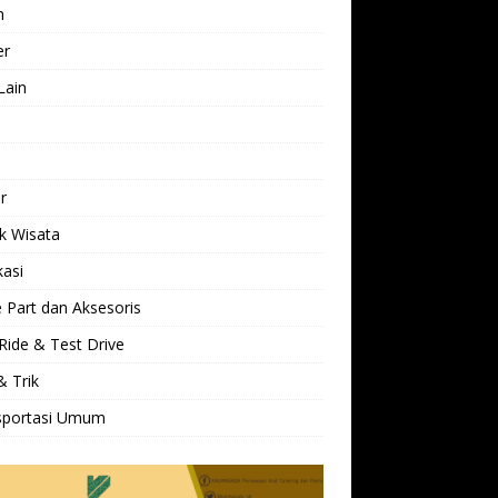
h
er
Lain
l
r
k Wisata
kasi
 Part dan Aksesoris
Ride & Test Drive
& Trik
sportasi Umum