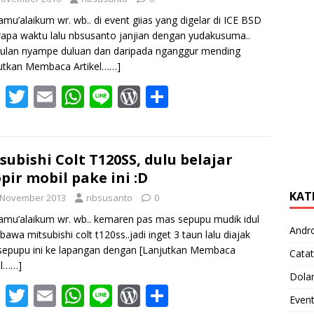
amu’alaikum wr. wb.. di event giias yang digelar di ICE BSD
apa waktu lalu nbsusanto janjian dengan yudakusuma..
ulan nyampe duluan dan daripada nganggur mending
utkan Membaca Artikel……]
F
T
E
W
Li
W
S
ac
w
m
h
n
or
h
e
itt
ai
at
e
d
ar
b
er
l
s
Pr
e
subishi Colt T120SS, dulu belajar
pir mobil pake ini :D
o
A
e
KAT
 November 2013
nbsusanto
0
o
p
ss
amu’alaikum wr. wb.. kemaren pas mas sepupu mudik idul
k
p
Andr
bawa mitsubishi colt t120ss..jadi inget 3 taun lalu diajak
epupu ini ke lapangan dengan
[Lanjutkan Membaca
Catat
el……]
Dola
F
T
E
W
Li
W
S
Even