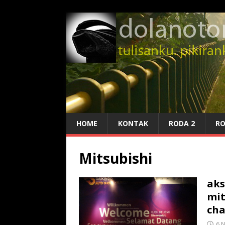
HOME
KONTAK
RODA 2
RO
Mitsubishi
aks
mit
cha
6 