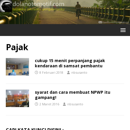
Pajak
cukup 15 menit perpanjang pajak
kendaraan di samsat pembantu
8 Februari 2018
nbsusanto
syarat dan cara membuat NPWP itu
gampang!
2 Maret 2016
nbsusanto
CARI KATA KUNCI DISINI :