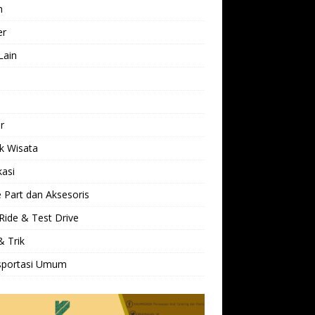
h
er
Lain
l
r
k Wisata
kasi
 Part dan Aksesoris
Ride & Test Drive
& Trik
sportasi Umum