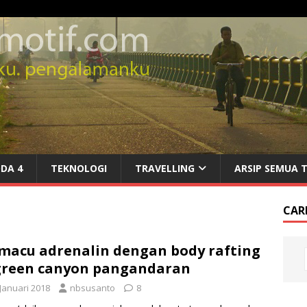
DA 4
TEKNOLOGI
TRAVELLING
ARSIP SEMUA 
CARI
acu adrenalin dengan body rafting
green canyon pangandaran
 Januari 2018
nbsusanto
8