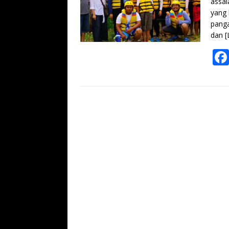
assal
yang 
panga
dan
[