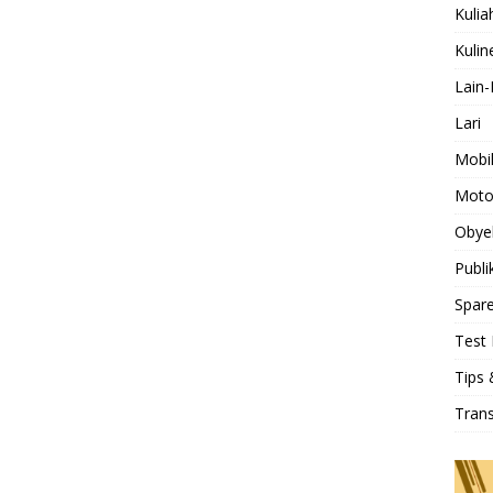
Kulia
Kulin
Lain-
Lari
Mobi
Moto
Obye
Publi
Spare
Test 
Tips 
Tran