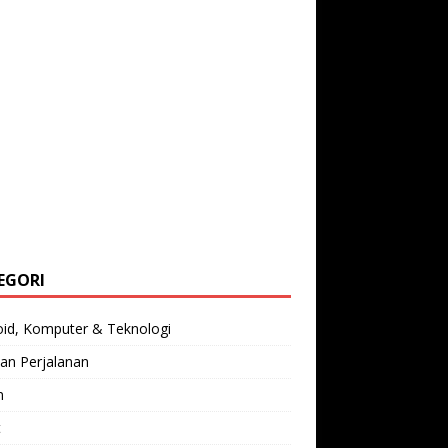
EGORI
oid, Komputer & Teknologi
an Perjalanan
n
t