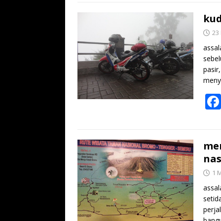
kud
23
assal
sebel
pasir
menye
men
nas
1 
assal
setid
perja
bang