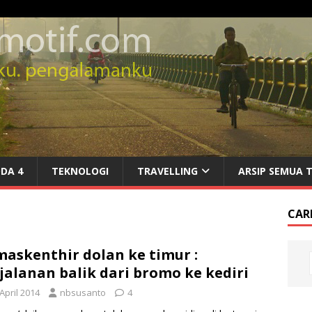
DA 4
TEKNOLOGI
TRAVELLING
ARSIP SEMUA 
CARI
maskenthir dolan ke timur :
jalanan balik dari bromo ke kediri
April 2014
nbsusanto
4