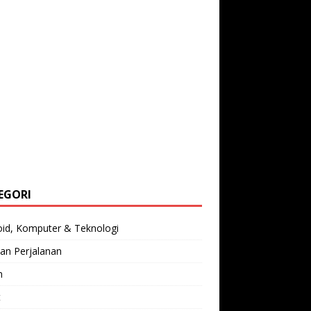
EGORI
oid, Komputer & Teknologi
an Perjalanan
n
t