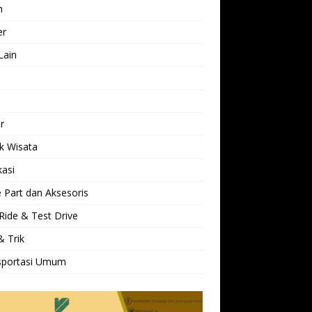
h
er
Lain
l
r
k Wisata
kasi
 Part dan Aksesoris
Ride & Test Drive
& Trik
sportasi Umum