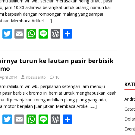
amu’alaikum wr. wb.. setelah merasakan riding di laut pasir
, jam 10.30 akhirnya berangkat untuk pulang..namun kali
ami berpisah dengan rombongan malang yang sampai
utkan Membaca Artikel……]
F
T
E
W
Li
W
S
ac
w
m
h
n
or
h
e
itt
ai
at
e
d
ar
b
er
l
s
Pr
e
irnya turun ke lautan pasir berbisik
omo
o
A
e
April 2014
nbsusanto
10
o
p
ss
KAT
amu’alaikum wr. wb.. perjalanan setengah jam menuju
k
p
n pasir berbisik bromo ini berniat untuk menghapuskan kisah
Andr
a di penanjakan..mengandalkan plang-plang yang ada,
a motor berjalan
[Lanjutkan Membaca Artikel……]
Catat
F
T
E
W
Li
W
S
Dola
ac
w
m
h
n
or
h
Even