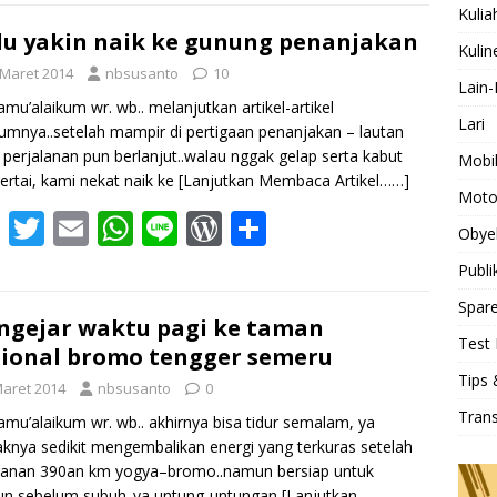
e
itt
ai
at
e
d
ar
Kulia
b
er
l
s
Pr
e
u yakin naik ke gunung penanjakan
Kulin
o
A
e
 Maret 2014
nbsusanto
10
Lain-
o
p
ss
amu’alaikum wr. wb.. melanjutkan artikel-artikel
Lari
umnya..setelah mampir di pertigaan penanjakan – lautan
k
p
, perjalanan pun berlanjut..walau nggak gelap serta kabut
Mobi
rtai, kami nekat naik ke
[Lanjutkan Membaca Artikel……]
Moto
F
T
E
W
Li
W
S
Obye
ac
w
m
h
n
or
h
Publi
e
itt
ai
at
e
d
ar
Spare
b
er
l
s
Pr
e
gejar waktu pagi ke taman
Test 
ional bromo tengger semeru
o
A
e
Tips 
Maret 2014
nbsusanto
0
o
p
ss
Tran
amu’alaikum wr. wb.. akhirnya bisa tidur semalam, ya
k
p
aknya sedikit mengembalikan energi yang terkuras setelah
lanan 390an km yogya–bromo..namun bersiap untuk
un sebelum subuh..ya untung-untungan
[Lanjutkan