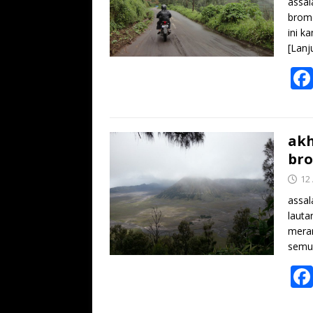
assal
bromo
ini k
[Lanj
akh
br
12 
assal
lauta
meran
semu