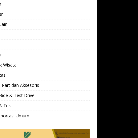
h
er
Lain
l
r
k Wisata
kasi
 Part dan Aksesoris
Ride & Test Drive
& Trik
sportasi Umum