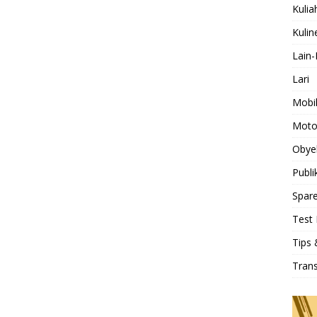
Kulia
Kulin
Lain-
Lari
Mobi
Moto
Obye
Publi
Spare
Test 
Tips 
Tran