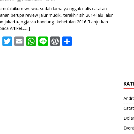
amu’alaikum wr. wb.. sudah lama ya nggak nulis catatan
lanan berupa review jalur mudik.. terakhir sih 2014 lalu jalur
an jakarta-jogja via bandung.. kebetulan 2016
[Lanjutkan
aca Artikel……]
F
T
E
W
Li
W
S
ac
w
m
h
n
or
h
e
itt
ai
at
e
d
ar
b
er
l
s
Pr
e
o
A
e
KAT
o
p
ss
k
p
Andr
Catat
Dola
Even