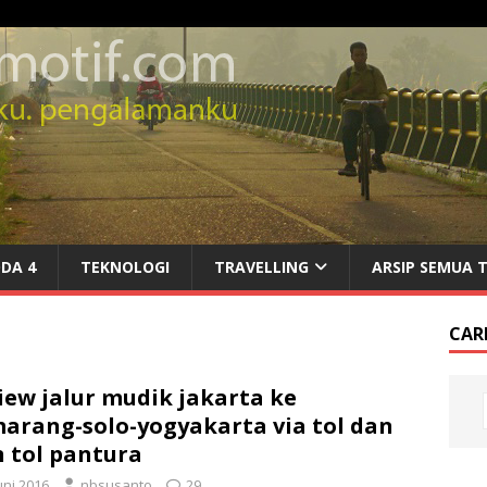
DA 4
TEKNOLOGI
TRAVELLING
ARSIP SEMUA 
CARI
iew jalur mudik jakarta ke
arang-solo-yogyakarta via tol dan
 tol pantura
uni 2016
nbsusanto
29