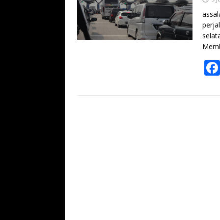
assal
perja
selat
Memb