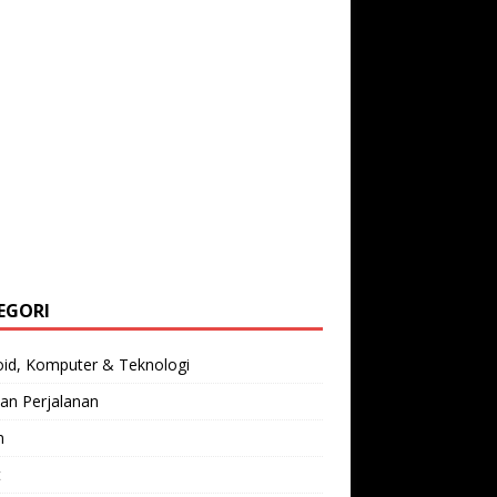
EGORI
oid, Komputer & Teknologi
an Perjalanan
n
t