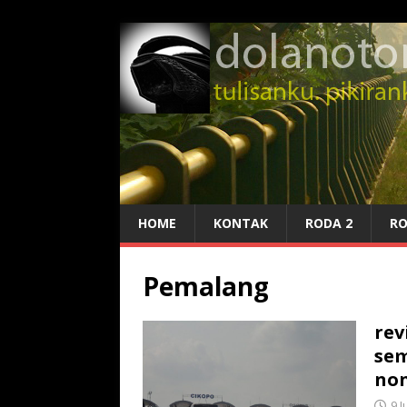
HOME
KONTAK
RODA 2
RO
Pemalang
rev
sem
non
9 J