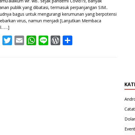
amu’alaikum wr. wb.. sejak pandemi Covid19, banyak
anan publik yang dibatasi, termasuk perpanjangan SIM..
udnya bagus untuk mengurangi kerumunan yang berpotensi
ebarkan virus, namun menjadi
[Lanjutkan Membaca
el……]
F
T
E
W
Li
W
S
ac
w
m
h
n
or
h
e
itt
ai
at
e
d
ar
b
er
l
s
Pr
e
o
A
e
KAT
o
p
ss
k
p
Andr
Catat
Dola
Even