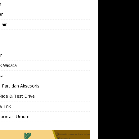
h
er
Lain
l
r
k Wisata
kasi
 Part dan Aksesoris
Ride & Test Drive
& Trik
sportasi Umum