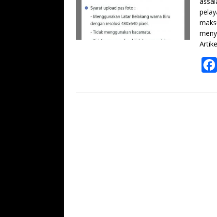
assal
pelay
maks
meny
Artik