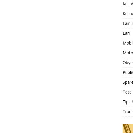
Kulia
Kulin
Lain-
Lari
Mobi
Moto
Obye
Publi
Spare
Test 
Tips 
Tran