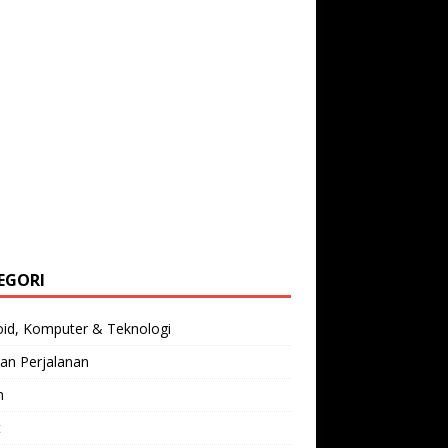
EGORI
oid, Komputer & Teknologi
an Perjalanan
n
t