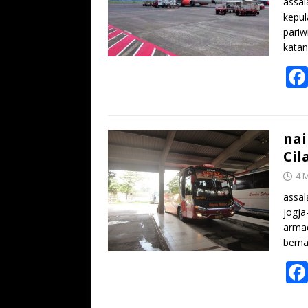
assal
kepul
pariw
kata
nai
Cil
4 
assal
jogja
arma
bern