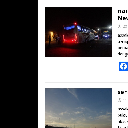
nai
New
20
assal
trans
berba
denga
sen
11
assal
pulau
nbsus
Memb