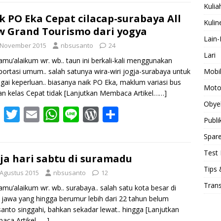
e
itt
ai
at
e
d
ar
Kulia
b
er
l
s
Pr
e
k PO Eka Cepat cilacap-surabaya All
Kulin
 Grand Tourismo dari yogya
o
A
e
Lain-
 November 2015
nbsusanto
24
o
p
ss
Lari
amu’alaikum wr. wb.. taun ini berkali-kali menggunakan
k
p
Mobi
portasi umum.. salah satunya wira-wiri jogja-surabaya untuk
gai keperluan.. biasanya naik PO Eka, maklum variasi bus
Moto
n kelas Cepat tidak
[Lanjutkan Membaca Artikel……]
Obye
F
T
E
W
Li
W
S
Publi
ac
w
m
h
n
or
h
Spare
e
itt
ai
at
e
d
ar
Test 
b
er
l
s
Pr
e
ja hari sabtu di suramadu
Tips 
o
A
e
 Agustus 2015
nbsusanto
12
Tran
o
p
ss
amu’alaikum wr. wb.. surabaya.. salah satu kota besar di
 jawa yang hingga berumur lebih dari 22 tahun belum
k
p
anto singgahi, bahkan sekadar lewat.. hingga
[Lanjutkan
aca Artikel……]