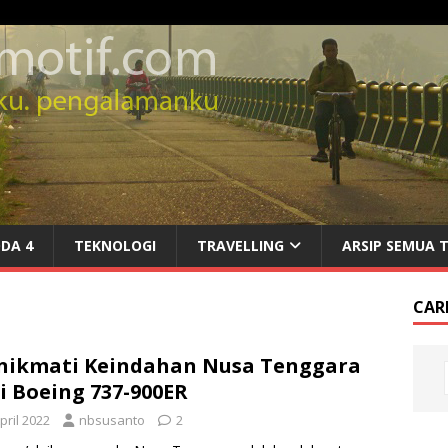
DA 4
TEKNOLOGI
TRAVELLING
ARSIP SEMUA 
CARI
nikmati Keindahan Nusa Tenggara
i Boeing 737-900ER
pril 2022
nbsusanto
2