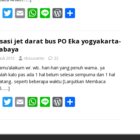
F
T
E
W
Li
W
S
ac
w
m
h
n
or
h
e
itt
ai
at
e
d
ar
b
er
l
s
Pr
e
sasi jet darat bus PO Eka yogyakarta-
abaya
o
A
e
Juli 2015
nbsusanto
22
o
p
ss
amu’alaikum wr. wb.. hari-hari yang penuh warna.. ya
k
p
ulah kalo pas ada 1 hal belum selesai sempurna dan 1 hal
datang.. seperti beberapa waktu
[Lanjutkan Membaca
el……]
F
T
E
W
Li
W
S
ac
w
m
h
n
or
h
e
itt
ai
at
e
d
ar
b
er
l
s
Pr
e