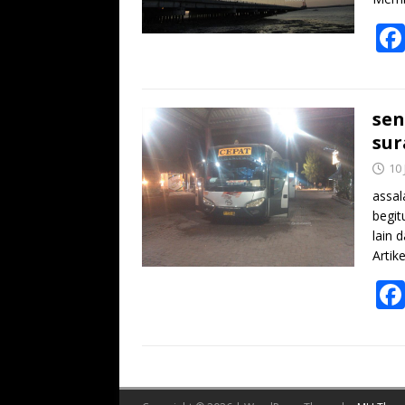
sen
sur
10 
assal
begit
lain 
Artik