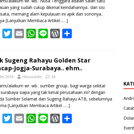
amu’alaikum wr. wb.. Nusa Tenggara adalah salah satu
auan yang sudah cukup dikenal keindahannya.. dari sisi
isata, memang alam kepulauan ini apik dari sononya..
nya
[Lanjutkan Membaca Artikel……]
F
T
E
W
Li
W
S
ac
w
m
h
n
or
h
e
itt
ai
at
e
d
ar
b
er
l
s
Pr
e
k Sugeng Rahayu Golden Star
acap-Jogja-Surabaya.. ehm..
o
A
e
Mei 2016
nbsusanto
34
o
p
ss
KAT
amu’alaikum wr. wb.. sumber group.. bagi warga sekitar
k
p
-surabaya siapa yang tak kenal perusahaan ini? dengan
Andr
da Sumber Selamat dan Sugeng Rahayu ATB, sebelumnya
ama
[Lanjutkan Membaca Artikel……]
Catat
F
T
E
W
Li
W
S
Dola
ac
w
m
h
n
or
h
Even