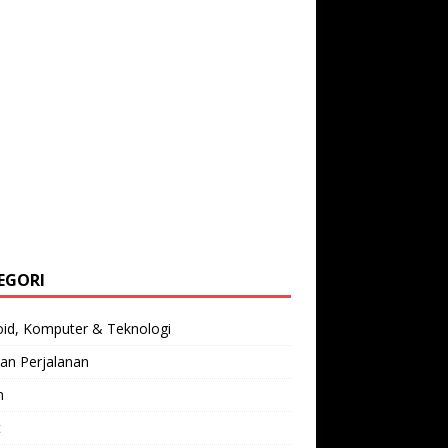
EGORI
oid, Komputer & Teknologi
an Perjalanan
n
t