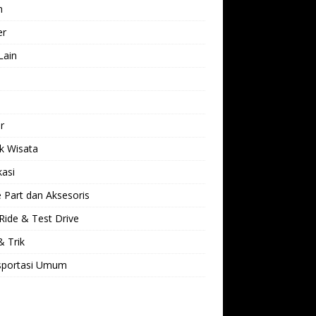
h
er
Lain
l
r
k Wisata
kasi
 Part dan Aksesoris
Ride & Test Drive
& Trik
sportasi Umum