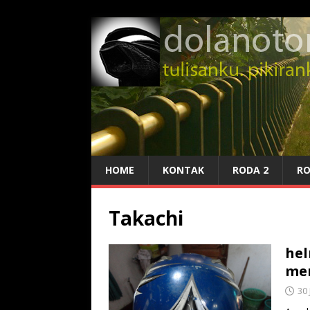
HOME
KONTAK
RODA 2
RO
Takachi
hel
me
30 