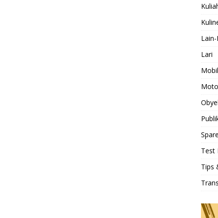
Kulia
Kulin
Lain-
Lari
Mobi
Moto
Obye
Publi
Spare
Test 
Tips 
Tran