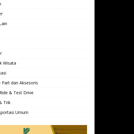
h
er
Lain
l
r
k Wisata
kasi
 Part dan Aksesoris
Ride & Test Drive
& Trik
sportasi Umum