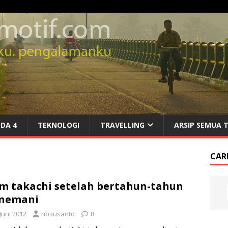
DA 4
TEKNOLOGI
TRAVELLING
ARSIP SEMUA 
CARI
m takachi setelah bertahun-tahun
nemani
Juni 2012
nbsusanto
8