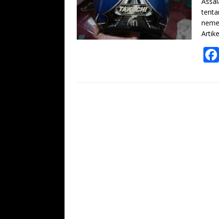
Assal
tenta
nemen
Artik