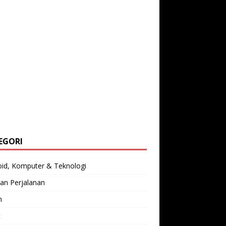
EGORI
oid, Komputer & Teknologi
an Perjalanan
n
t