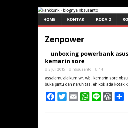
HOME
KONTAK
RODA 2
RO
Zenpower
unboxing powerbank asus 
kemarin sore
3 Juli 2015
nbsusanto
14
assalamu’alaikum wr. wb.. kemarin sore nbsu
buka pintu dan naruh tas, eh kok ada kotak 
F
T
E
W
Li
W
ac
w
m
h
n
or
e
itt
ai
at
e
d
a
b
er
l
s
Pr