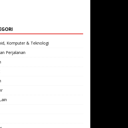
EGORI
oid, Komputer & Teknologi
an Perjalanan
n
t
h
er
Lain
l
r