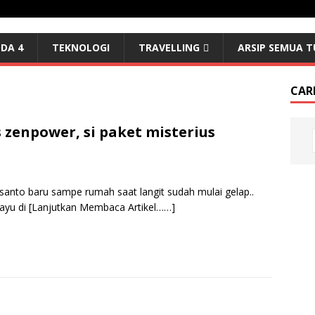
DA 4
TEKNOLOGI
TRAVELLING
ARSIP SEMUA T
CARI
zenpower, si paket misterius
santo baru sampe rumah saat langit sudah mulai gelap..
kayu di
[Lanjutkan Membaca Artikel……]
S
h
r
e