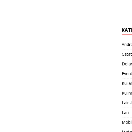
KAT
Andr
Catat
Dola
Even
Kulia
Kulin
Lain-
Lari
Mobi
Moto