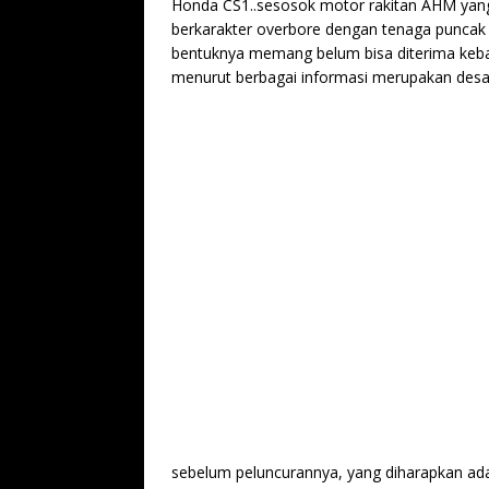
Honda CS1..sesosok motor rakitan AHM yang
berkarakter overbore dengan tenaga puncak l
bentuknya memang belum bisa diterima keban
menurut berbagai informasi merupakan desa
sebelum peluncurannya, yang diharapkan ad