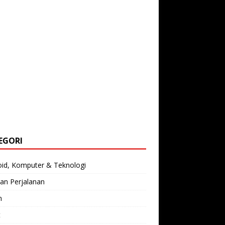
EGORI
oid, Komputer & Teknologi
an Perjalanan
n
t