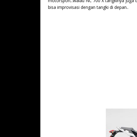
motorsport..walau NC 700 X tangkinya juga d
bisa improvisasi dengan tangki di depan..