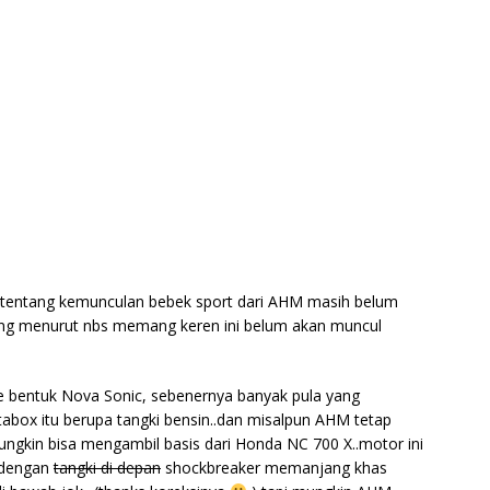
a tentang kemunculan bebek sport dari AHM masih belum
ang menurut nbs memang keren ini belum akan muncul
e bentuk Nova Sonic, sebenernya banyak pula yang
ltabox itu berupa tangki bensin..dan misalpun AHM tetap
gkin bisa mengambil basis dari Honda NC 700 X..motor ini
a dengan
tangki di depan
shockbreaker memanjang khas