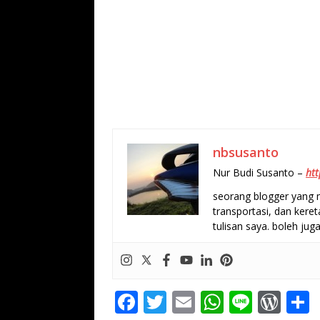
nbsusanto
Nur Budi Susanto –
htt
seorang blogger yang m
transportasi, dan keret
tulisan saya. boleh juga
F
T
E
W
Li
W