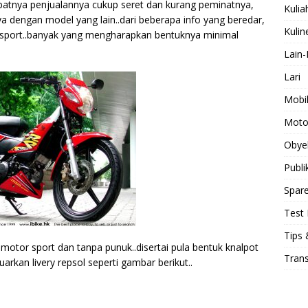
ibatnya penjualannya cukup seret dan kurang peminatnya,
Kulia
 dengan model yang lain..dari beberapa info yang beredar,
Kulin
sport..banyak yang mengharapkan bentuknya minimal
Lain-
Lari
Mobi
Moto
Obye
Publi
Spare
Test 
Tips 
tor sport dan tanpa punuk..disertai pula bentuk knalpot
Tran
uarkan livery repsol seperti gambar berikut..