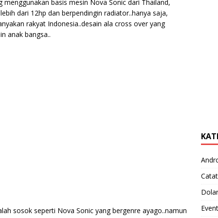
 menggunakan basis mesin Nova Sonic dari Thailand,
ebih dari 12hp dan berpendingin radiator..hanya saja,
yakan rakyat Indonesia..desain ala cross over yang
in anak bangsa..
KAT
Andr
Catat
Dola
Even
alah sosok seperti Nova Sonic yang bergenre ayago..namun