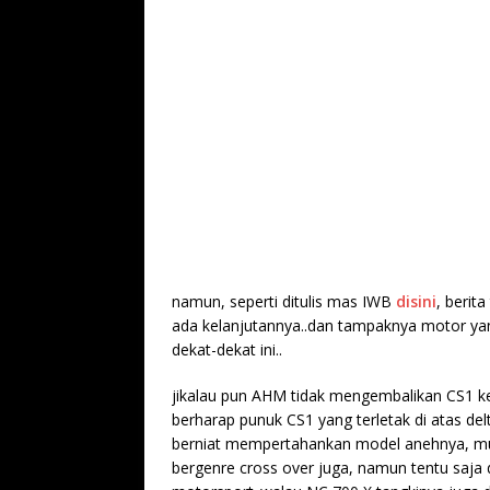
namun, seperti ditulis mas IWB
disini
, berit
ada kelanjutannya..dan tampaknya motor y
dekat-dekat ini..
jikalau pun AHM tidak mengembalikan CS1 k
berharap punuk CS1 yang terletak di atas de
berniat mempertahankan model anehnya, mun
bergenre cross over juga, namun tentu saj