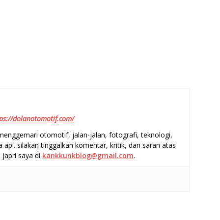
ps://dolanotomotif.com/
enggemari otomotif, jalan-jalan, fotografi, teknologi,
a api. silakan tinggalkan komentar, kritik, dan saran atas
 japri saya di
kankkunkblog@gmail.com
.
S