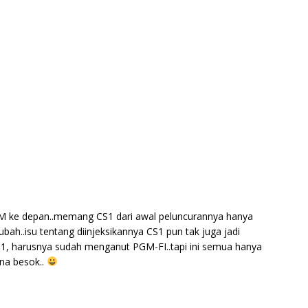
HM ke depan..memang CS1 dari awal peluncurannya hanya
ubah..isu tentang diinjeksikannya CS1 pun tak juga jadi
 CS1, harusnya sudah menganut PGM-FI..tapi ini semua hanya
ana besok..