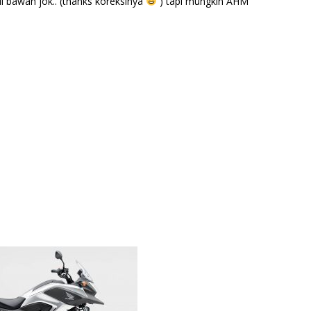
i bawah jok.. (thanks koreksinya
) tapi mungkin AHM