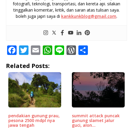
fotografi, teknologi, transportasi, dan kereta api. silakan
tinggalkan komentar, kritik, dan saran atas tulisan saya.
boleh juga japri saya di
kankkunkblog@gmail.com
.
F
T
E
W
Li
W
S
a
w
m
h
n
o
h
Related Posts:
c
it
ai
at
e
r
ar
e
te
l
s
d
e
b
r
A
P
o
p
r
o
p
e
k
ss
summit attack puncak
pendakian gunung prau,
gunung slamet jalur
pesona 2500 mdpl nya
guci, alon…
jawa tengah