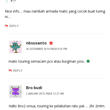
Nice info…. mau nambah armada matic yang cocok buat turing
ni….
REPLY
nbsusanto
26 DESEMBER 2014 PADA 9:55 PM
matic touring semacam pcx atau burgman joss..
REPLY
Bro budi
2 JANUARI 2015 PADA 12:27 AM
Hallo Bro2 smua, touring ke pelabuhan ratu yuk … 2hr 2mlm.