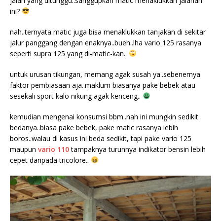
jalan yang ditunggu..sanggupkah matic menaklukkan jalanan
ini?
nah..ternyata matic juga bisa menaklukkan tanjakan di sekitar
jalur panggang dengan enaknya..bueh..lha vario 125 rasanya
seperti supra 125 yang di-matic-kan..
untuk urusan tikungan, memang agak susah ya..sebenernya
faktor pembiasaan aja..maklum biasanya pake bebek atau
sesekali sport kalo nikung agak kenceng..
kemudian mengenai konsumsi bbm..nah ini mungkin sedikit
bedanya..biasa pake bebek, pake matic rasanya lebih
boros..walau di kasus ini beda sedikit, tapi pake vario 125
maupun
vario 110
tampaknya turunnya indikator bensin lebih
cepet daripada tricolore..