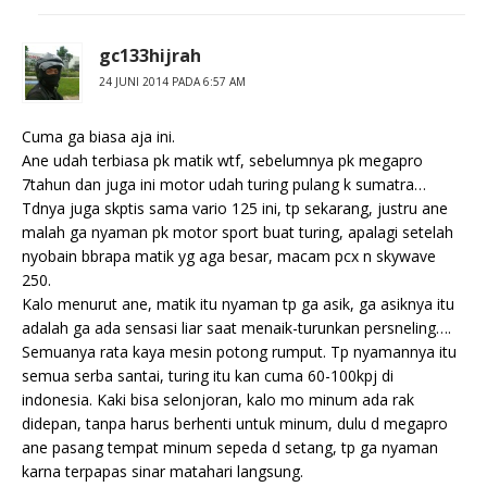
gc133hijrah
24 JUNI 2014 PADA 6:57 AM
Cuma ga biasa aja ini.
Ane udah terbiasa pk matik wtf, sebelumnya pk megapro
7tahun dan juga ini motor udah turing pulang k sumatra…
Tdnya juga skptis sama vario 125 ini, tp sekarang, justru ane
malah ga nyaman pk motor sport buat turing, apalagi setelah
nyobain bbrapa matik yg aga besar, macam pcx n skywave
250.
Kalo menurut ane, matik itu nyaman tp ga asik, ga asiknya itu
adalah ga ada sensasi liar saat menaik-turunkan persneling….
Semuanya rata kaya mesin potong rumput. Tp nyamannya itu
semua serba santai, turing itu kan cuma 60-100kpj di
indonesia. Kaki bisa selonjoran, kalo mo minum ada rak
didepan, tanpa harus berhenti untuk minum, dulu d megapro
ane pasang tempat minum sepeda d setang, tp ga nyaman
karna terpapas sinar matahari langsung.