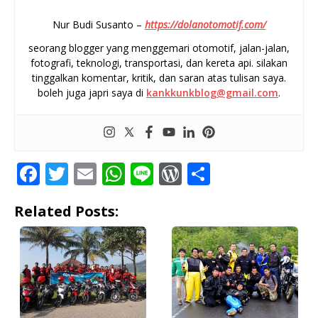
Nur Budi Susanto –
https://dolanotomotif.com/
seorang blogger yang menggemari otomotif, jalan-jalan,
fotografi, teknologi, transportasi, dan kereta api. silakan
tinggalkan komentar, kritik, dan saran atas tulisan saya.
boleh juga japri saya di
kankkunkblog@gmail.com
.
F
T
E
W
Li
W
S
a
w
m
h
n
o
h
Related Posts:
c
it
ai
at
e
r
ar
e
te
l
s
d
e
b
r
A
P
o
p
r
o
p
e