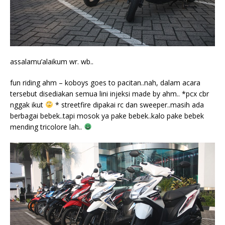
assalamu’alaikum wr. wb..
fun riding ahm – koboys goes to pacitan..nah, dalam acara
tersebut disediakan semua lini injeksi made by ahm.. *pcx cbr
nggak ikut
* streetfire dipakai rc dan sweeper..masih ada
berbagai bebek..tapi mosok ya pake bebek..kalo pake bebek
mending tricolore lah..