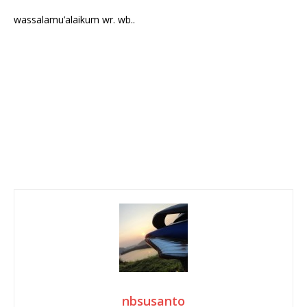
wassalamu’alaikum wr. wb..
nbsusanto