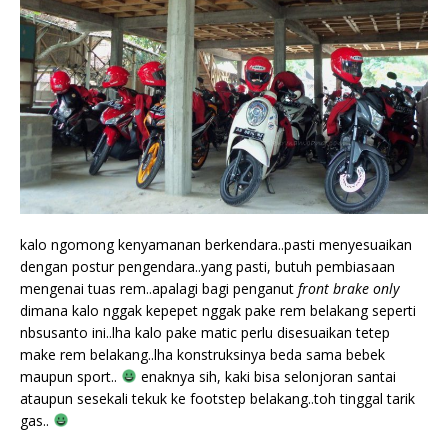
kalo ngomong kenyamanan berkendara..pasti menyesuaikan
dengan postur pengendara..yang pasti, butuh pembiasaan
mengenai tuas rem..apalagi bagi penganut
front brake only
dimana kalo nggak kepepet nggak pake rem belakang seperti
nbsusanto ini..lha kalo pake matic perlu disesuaikan tetep
make rem belakang..lha konstruksinya beda sama bebek
maupun sport..
enaknya sih, kaki bisa selonjoran santai
ataupun sesekali tekuk ke footstep belakang..toh tinggal tarik
gas..