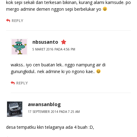
kok sepi sekali dan terkesan bikinan, kurang alami kamsude. po
mergo admine demen nggon sepi berbelukar yo
REPLY
nbsusanto
5 MARET 2016 PADA 4:56 PM
wakss.. iyo cen buatan lek.. nggo nampung air di
gunungkidul.. nek admine ki yo ngono kae..
REPLY
awansanblog
17 SEPTEMBER 2014 PADA 7:25 AM
desa tempatku kkn telaganya ada 4 buah :D,