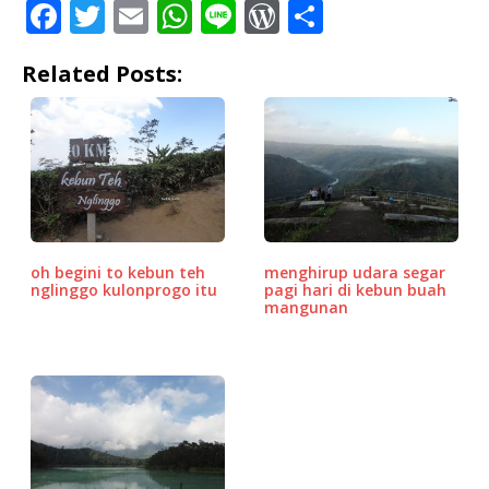
F
T
E
W
Li
W
S
a
w
m
h
n
o
h
Related Posts:
c
it
ai
at
e
r
ar
e
te
l
s
d
e
b
r
A
P
o
p
r
o
p
e
k
ss
oh begini to kebun teh
menghirup udara segar
nglinggo kulonprogo itu
pagi hari di kebun buah
mangunan