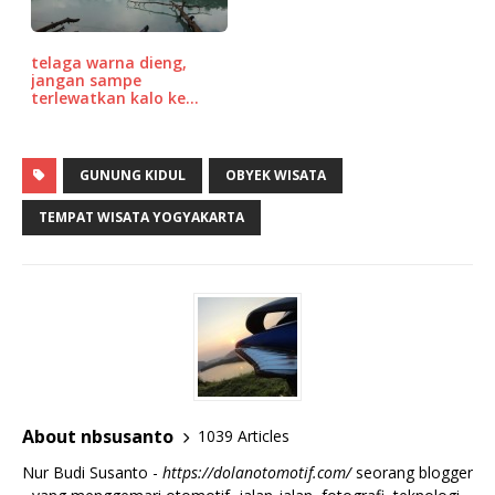
telaga warna dieng,
jangan sampe
terlewatkan kalo ke…
GUNUNG KIDUL
OBYEK WISATA
TEMPAT WISATA YOGYAKARTA
About nbsusanto
1039 Articles
Nur Budi Susanto -
https://dolanotomotif.com/
seorang blogger