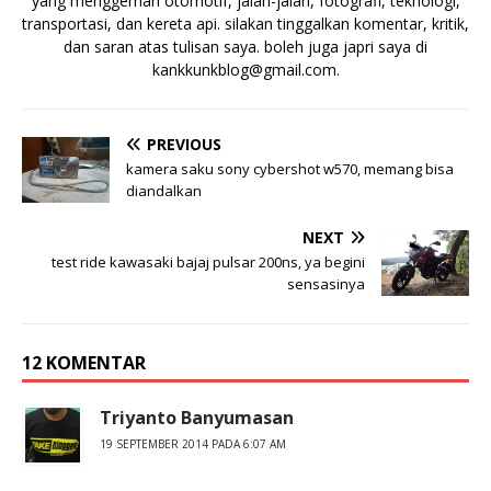
yang menggemari otomotif, jalan-jalan, fotografi, teknologi,
transportasi, dan kereta api. silakan tinggalkan komentar, kritik,
dan saran atas tulisan saya. boleh juga japri saya di
kankkunkblog@gmail.com
.
PREVIOUS
kamera saku sony cybershot w570, memang bisa
diandalkan
NEXT
test ride kawasaki bajaj pulsar 200ns, ya begini
sensasinya
12 KOMENTAR
Triyanto Banyumasan
19 SEPTEMBER 2014 PADA 6:07 AM