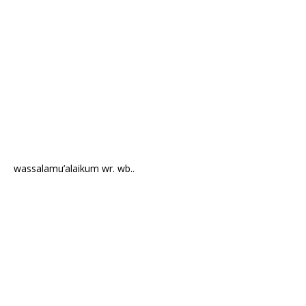
wassalamu’alaikum wr. wb..