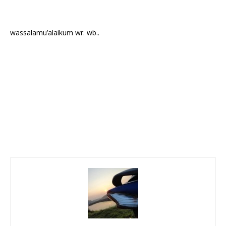
wassalamu’alaikum wr. wb..