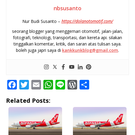
nbsusanto
Nur Budi Susanto –
https://dolanotomotif.com/
seorang blogger yang menggemari otomotif, jalan-jalan,
fotografi, teknologi, transportasi, dan kereta api. silakan
tinggalkan komentar, kritik, dan saran atas tulisan saya.
boleh juga japri saya di
kankkunkblog@gmail.com
.
F
T
E
W
Li
W
S
a
w
m
h
n
o
h
Related Posts:
c
it
ai
at
e
r
ar
e
te
l
s
d
e
b
r
A
P
o
p
r