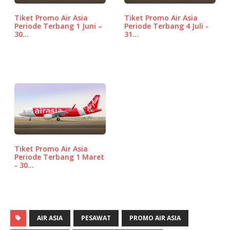
o
p
e
Tiket Promo Air Asia
Tiket Promo Air Asia
k
ss
Periode Terbang 1 Juni –
Periode Terbang 4 Juli -
30…
31…
Tiket Promo Air Asia
Periode Terbang 1 Maret
- 30…
AIR ASIA
PESAWAT
PROMO AIR ASIA