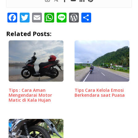
F
T
E
W
Li
W
S
a
w
m
h
n
o
h
Related Posts:
c
it
ai
at
e
r
ar
e
te
l
s
d
e
b
r
A
P
o
p
r
o
p
e
k
ss
Tips : Cara Aman
Tips Cara Kelola Emosi
Mengendarai Motor
Berkendara saat Puasa
Matic di Kala Hujan