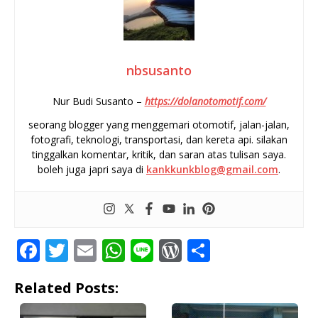
nbsusanto
Nur Budi Susanto –
https://dolanotomotif.com/
seorang blogger yang menggemari otomotif, jalan-jalan,
fotografi, teknologi, transportasi, dan kereta api. silakan
tinggalkan komentar, kritik, dan saran atas tulisan saya.
boleh juga japri saya di
kankkunkblog@gmail.com
.
F
T
E
W
Li
W
S
a
w
m
h
n
o
h
Related Posts:
c
it
ai
at
e
r
ar