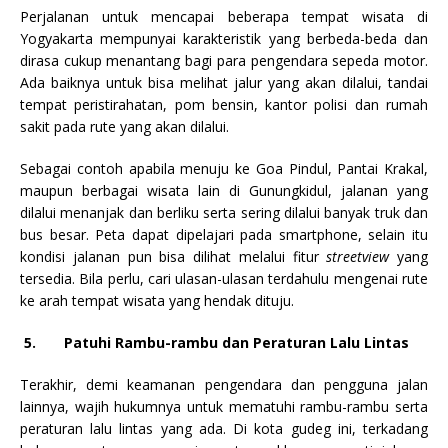
Perjalanan untuk mencapai beberapa tempat wisata di
Yogyakarta mempunyai karakteristik yang berbeda-beda dan
dirasa cukup menantang bagi para pengendara sepeda motor.
Ada baiknya untuk bisa melihat jalur yang akan dilalui, tandai
tempat peristirahatan, pom bensin, kantor polisi dan rumah
sakit pada rute yang akan dilalui.
Sebagai contoh apabila menuju ke Goa Pindul, Pantai Krakal,
maupun berbagai wisata lain di
Gunungkidul
, jalanan yang
dilalui menanjak dan berliku serta sering dilalui banyak truk
dan
bus
besar. P
eta dapat dipelajari
pada smartphone, selain itu
kondisi jalanan pun bisa dilihat melalui fitur
streetview
yang
tersedia. Bila perlu, cari ulasan-ulasan terdahulu mengenai rute
ke arah tempat wisata yang hendak dituju.
5.
Patuhi Rambu-rambu dan Peraturan Lalu Lintas
Terakhir, demi keamanan pengendara dan pengguna jalan
lainnya, wajih hukumnya untuk mematuhi rambu-rambu serta
peraturan lalu lintas yang ada. Di kota gudeg ini, terkadang