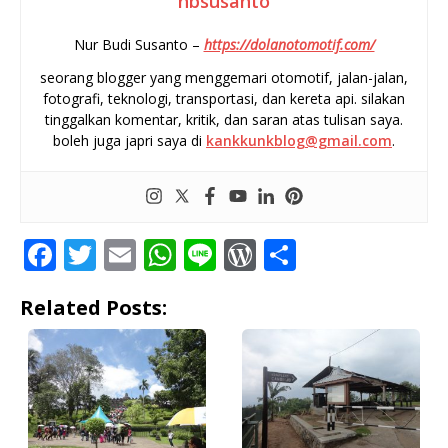
nbsusanto
Nur Budi Susanto –
https://dolanotomotif.com/
seorang blogger yang menggemari otomotif, jalan-jalan,
fotografi, teknologi, transportasi, dan kereta api. silakan
tinggalkan komentar, kritik, dan saran atas tulisan saya.
boleh juga japri saya di
kankkunkblog@gmail.com
.
F
T
E
W
Li
W
S
a
w
m
h
n
o
h
Related Posts:
c
it
ai
at
e
r
ar
e
te
l
s
d
e
b
r
A
P
o
p
r
o
p
e