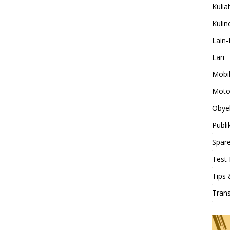
b
er
l
s
Pr
e
Kulia
o
A
e
Kulin
o
p
ss
Lain-
k
p
Lari
Mobi
Moto
Obye
Publi
Spare
Test 
Tips 
Tran