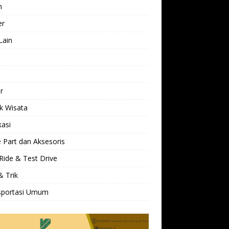
h
er
Lain
l
r
k Wisata
kasi
 Part dan Aksesoris
Ride & Test Drive
& Trik
sportasi Umum