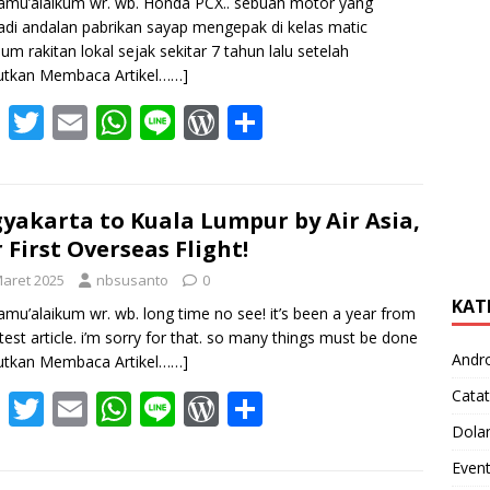
amu’alaikum wr. wb. Honda PCX.. sebuah motor yang
di andalan pabrikan sayap mengepak di kelas matic
um rakitan lokal sejak sekitar 7 tahun lalu setelah
utkan Membaca Artikel……]
F
T
E
W
Li
W
S
ac
w
m
h
n
or
h
e
itt
ai
at
e
d
ar
b
er
l
s
Pr
e
yakarta to Kuala Lumpur by Air Asia,
 First Overseas Flight!
o
A
e
Maret 2025
nbsusanto
0
o
p
ss
KAT
amu’alaikum wr. wb. long time no see! it’s been a year from
k
p
test article. i’m sorry for that. so many things must be done
Andr
utkan Membaca Artikel……]
Catat
F
T
E
W
Li
W
S
ac
w
m
h
n
or
h
Dola
e
itt
ai
at
e
d
ar
Even