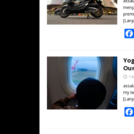
assal
menja
premi
[Lanj
Yog
Our
1 
assal
my la
[Lanj