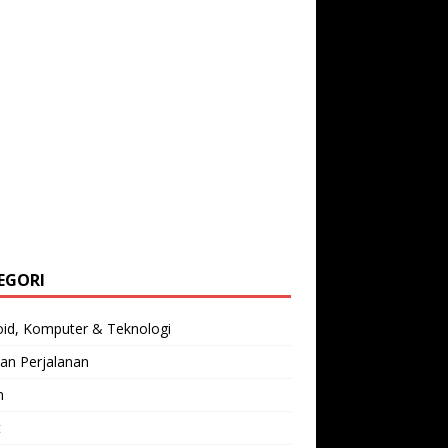
EGORI
oid, Komputer & Teknologi
an Perjalanan
n
t