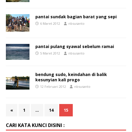
pantai sundak bagian barat yang sepi
6 Maret 2012
nbsusanto
pantai pulang syawal sebelum ramai
5 Maret 2012
nbsusanto
bendung sudo, keindahan di balik
kesunyian kali progo
12 Februari 2012
nbsusanto
«
1
…
14
15
CARI KATA KUNCI DISINI :