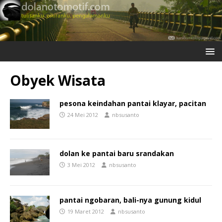
Obyek Wisata
pesona keindahan pantai klayar, pacitan
24 Mei 2012
nbsusanto
dolan ke pantai baru srandakan
3 Mei 2012
nbsusanto
pantai ngobaran, bali-nya gunung kidul
19 Maret 2012
nbsusanto