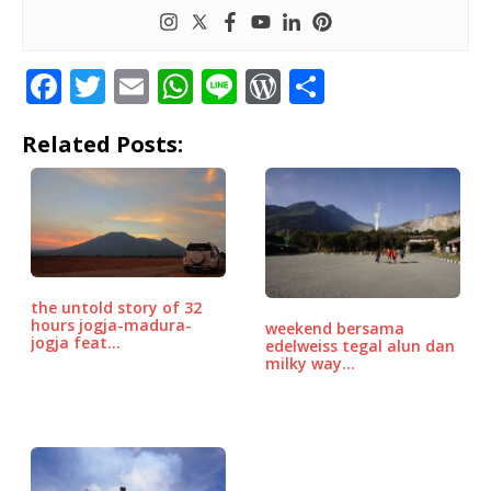
F
T
E
W
Li
W
S
a
w
m
h
n
o
h
Related Posts:
c
it
ai
at
e
r
ar
e
te
l
s
d
e
b
r
A
P
o
p
r
o
p
e
the untold story of 32
k
ss
hours jogja-madura-
weekend bersama
jogja feat…
edelweiss tegal alun dan
milky way…