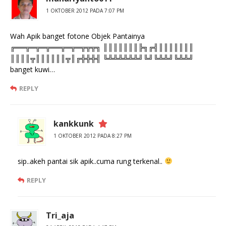
1 OKTOBER 2012 PADA 7:07 PM
Wah Apik banget fotone Objek Pantainya
╔══╦═╦═╦══╦═╦═╦╦╦╗ ║║║║║║║╠╗╔╣║║║║║║║
║║║║╦║║║║║║╦║╔╬╬╬╣ ╚╩╩╩╩╩╩╝╚╝╚╩╩╝╚╩╩╝
banget kuwi…
REPLY
kankkunk
1 OKTOBER 2012 PADA 8:27 PM
sip..akeh pantai sik apik..cuma rung terkenal..
REPLY
Tri_aja