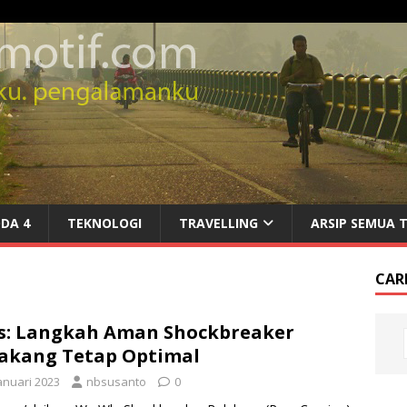
DA 4
TEKNOLOGI
TRAVELLING
ARSIP SEMUA 
CARI
s: Langkah Aman Shockbreaker
akang Tetap Optimal
anuari 2023
nbsusanto
0