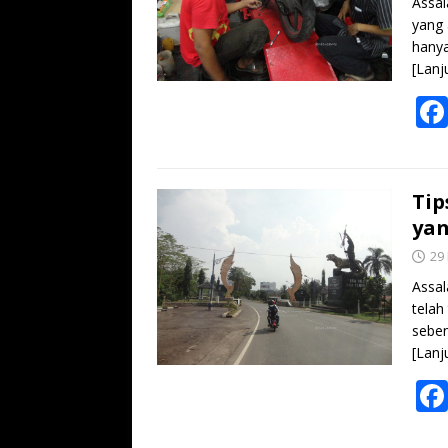
Assal
yang 
hanya
[Lanj
Tip
yan
29
Assal
telah
seben
[Lanj