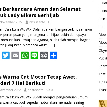
e
itt
ai
at
e
d
ar
Kulia
b
er
l
s
Pr
e
s Berkendara Aman dan Selamat
Kulin
uk Lady Bikers Berhijab
o
A
e
Lain-
 November 2022
nbsusanto
0
o
p
ss
Lari
amu’alaikum Wr. Wb. Dalam perkembangan terkini, semakin
k
p
Mobi
k perempuan yang mengenakan hijab. Lebih dari upaya
 menunaikan kewajiban agama, hijab telah menjadi bagian
Moto
tren
[Lanjutkan Membaca Artikel……]
Obye
F
T
E
W
Li
W
S
Publi
ac
w
m
h
n
or
h
Spare
e
itt
ai
at
e
d
ar
Test 
b
er
l
s
Pr
e
s Warna Cat Motor Tetap Awet,
Tips 
dari 7 Hal Berikut!
o
A
e
Tran
November 2022
nbsusanto
0
o
p
ss
lamu’alaikum Wr. Wb. Sudah menjadi pengetahuan umum
k
p
 warna cat bodi sepeda motor akan memudar seiring