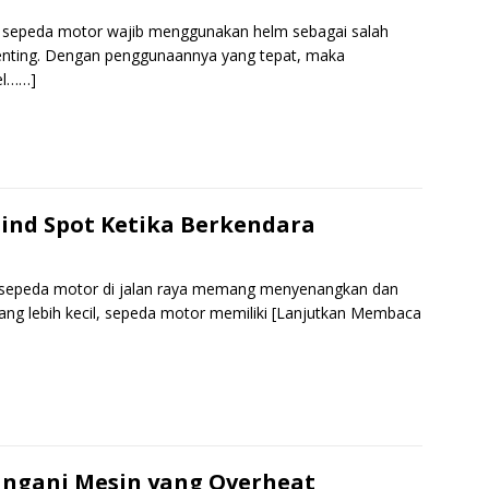
a sepeda motor wajib menggunakan helm sebagai salah
penting. Dengan penggunaannya yang tepat, maka
el……]
S
h
r
e
ind Spot Ketika Berkendara
n sepeda motor di jalan raya memang menyenangkan dan
ang lebih kecil, sepeda motor memiliki
[Lanjutkan Membaca
S
h
r
e
ngani Mesin yang Overheat