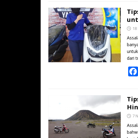
Tip
unt
18
Assal
banya
untuk
dari 
Tip
Hin
7 
Assa
bahwa