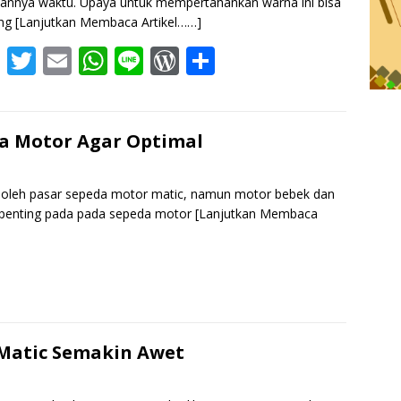
lannya waktu. Upaya untuk mempertahankan warna ini bisa
ang
[Lanjutkan Membaca Artikel……]
F
T
E
W
Li
W
S
ac
w
m
h
n
or
h
e
itt
ai
at
e
d
ar
b
er
l
s
Pr
e
a Motor Agar Optimal
o
A
e
o
p
ss
s oleh pasar sepeda motor matic, namun motor bebek dan
 penting pada pada sepeda motor
[Lanjutkan Membaca
k
p
S
h
r
e
 Matic Semakin Awet