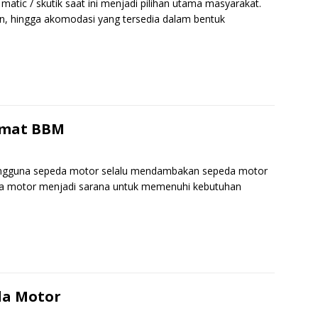
atic / skutik saat ini menjadi pilihan utama masyarakat.
, hingga akomodasi yang tersedia dalam bentuk
S
h
r
e
emat BBM
pengguna sepeda motor selalu mendambakan sepeda motor
eda motor menjadi sarana untuk memenuhi kebutuhan
S
h
r
e
da Motor