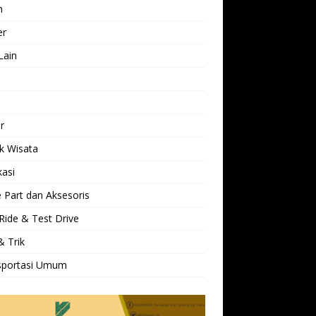
h
er
Lain
l
r
k Wisata
kasi
 Part dan Aksesoris
Ride & Test Drive
& Trik
sportasi Umum