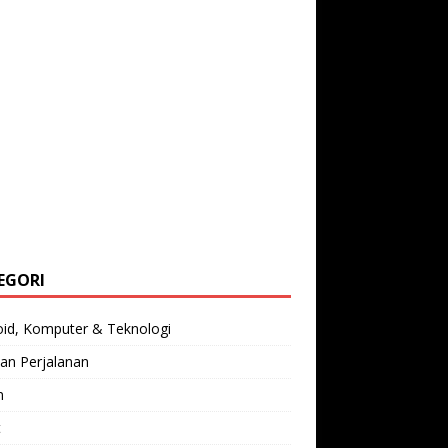
EGORI
oid, Komputer & Teknologi
an Perjalanan
n
t