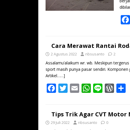
berja
dibil
Cara Merawat Rantai Rod
2 Agustus 2022
nbsusanto
2
Assalamu’alaikum wr. wb. Meskipun tergeru
sport masih punya pasar sendiri. Komponen
Artikel……]
F
T
E
W
Li
W
ac
w
m
h
n
or
e
itt
ai
at
e
d
a
b
er
l
s
Pr
Tips Trik Agar CVT Motor
o
A
e
29 Juli 2022
nbsusanto
0