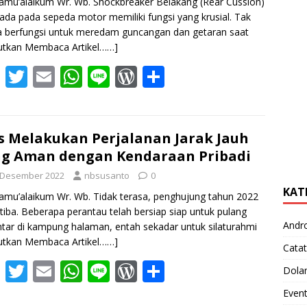
amu’alaikum Wr. Wb. Shockbreaker Belakang (Rear Cussion)
ada pada sepeda motor memiliki fungsi yang krusial. Tak
 berfungsi untuk meredam guncangan dan getaran saat
utkan Membaca Artikel……]
F
T
E
W
Li
W
S
ac
w
m
h
n
or
h
e
itt
ai
at
e
d
ar
b
er
l
s
Pr
e
s Melakukan Perjalanan Jarak Jauh
g Aman dengan Kendaraan Pribadi
o
A
e
 Desember 2022
nbsusanto
0
o
p
ss
KAT
amu’alaikum Wr. Wb. Tidak terasa, penghujung tahun 2022
k
p
 tiba. Beberapa perantau telah bersiap siap untuk pulang
Andr
tar di kampung halaman, entah sekadar untuk silaturahmi
utkan Membaca Artikel……]
Catat
F
T
E
W
Li
W
S
Dola
ac
w
m
h
n
or
h
Even