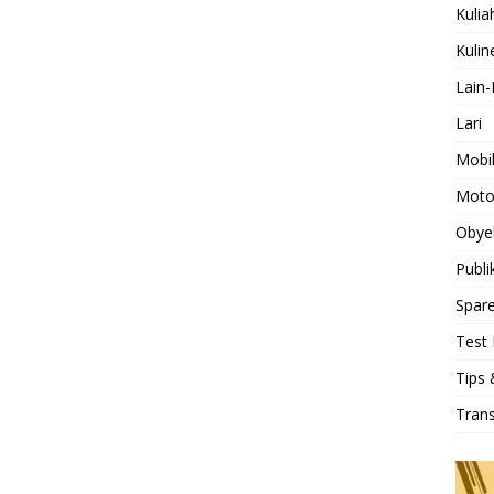
Kulia
Kulin
Lain-
Lari
Mobi
Moto
Obye
Publi
Spare
Test 
Tips 
Tran