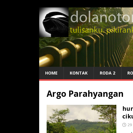
HOME
KONTAK
RODA 2
RO
Argo Parahyangan
hun
cik
29