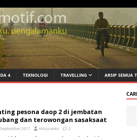
DA 4
TEKNOLOGI
TRAVELLING
ARSIP SEMUA 
CARI
ting pesona daop 2 di jembatan
ubang dan terowongan sasaksaat
 September 2017
nbsusanto
2