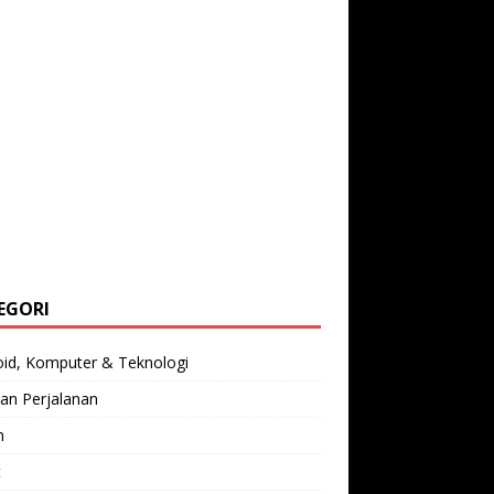
EGORI
oid, Komputer & Teknologi
an Perjalanan
n
t