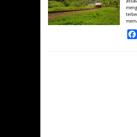
assal
menga
terbe
mema