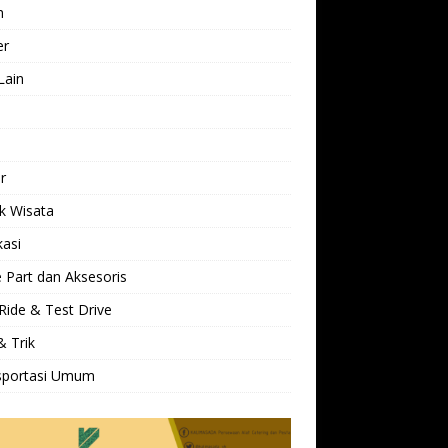
h
er
Lain
l
r
k Wisata
kasi
 Part dan Aksesoris
Ride & Test Drive
& Trik
sportasi Umum