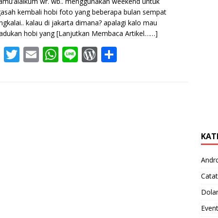
amu’alaikum wr. wb.. menggunakan weekend untuk
sah kembali hobi foto yang beberapa bulan sempat
ngkalai.. kalau di jakarta dimana? apalagi kalo mau
dukan hobi yang
[Lanjutkan Membaca Artikel……]
F
T
E
W
Li
W
S
ac
w
m
h
n
or
h
e
itt
ai
at
e
d
ar
b
er
l
s
Pr
e
o
A
e
o
p
ss
KAT
k
p
Andr
Catat
Dola
Even