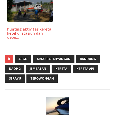
hunting aktivitas kereta
ketel di stasiun dan
depo…
ARGO
ARGO PARAHYANGAN
BANDUNG
DAOP 2
JEMBATAN
KERETA
KERETA API
SERAYU
TEROWONGAN