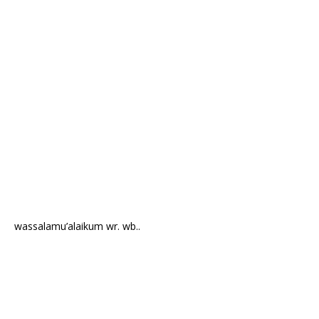
wassalamu’alaikum wr. wb..