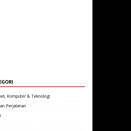
EGORI
oid, Komputer & Teknologi
an Perjalanan
n
t