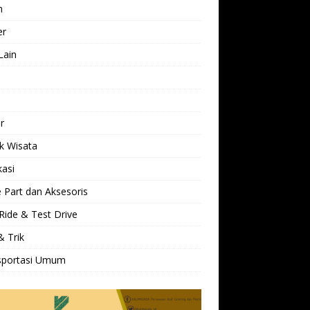
h
er
Lain
l
r
k Wisata
kasi
 Part dan Aksesoris
Ride & Test Drive
& Trik
sportasi Umum