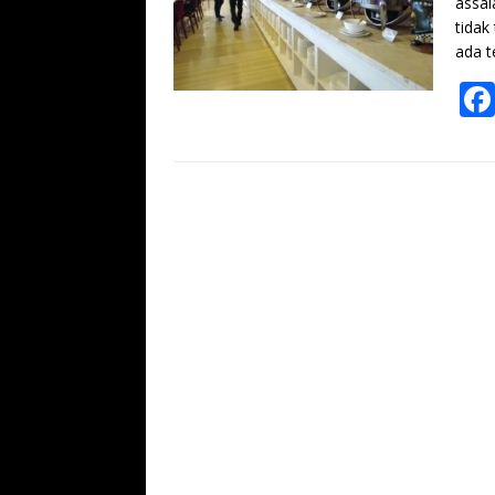
assal
tidak
ada t