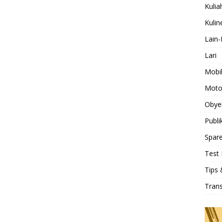
Kulia
Kulin
Lain-
Lari
Mobi
Moto
Obye
Publi
Spare
Test 
Tips 
Tran