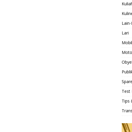
Kulia
Kulin
Lain-
Lari
Mobi
Moto
Obye
Publi
Spare
Test 
Tips 
Tran