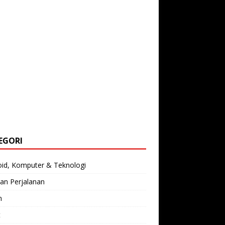
EGORI
oid, Komputer & Teknologi
an Perjalanan
n
t