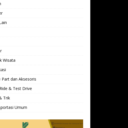
h
er
Lain
l
r
k Wisata
kasi
 Part dan Aksesoris
Ride & Test Drive
& Trik
sportasi Umum