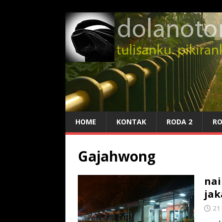
HOME
KONTAK
RODA 2
RO
Gajahwong
nai
jak
21