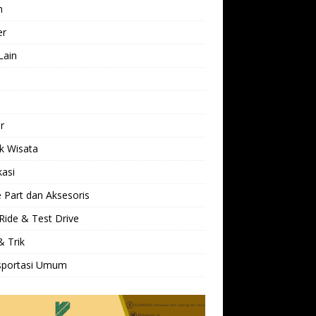
h
er
Lain
l
r
k Wisata
kasi
 Part dan Aksesoris
Ride & Test Drive
& Trik
sportasi Umum