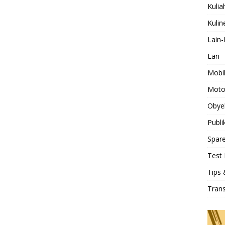
Kulia
Kulin
Lain-
Lari
Mobi
Moto
Obye
Publi
Spare
Test 
Tips 
Tran