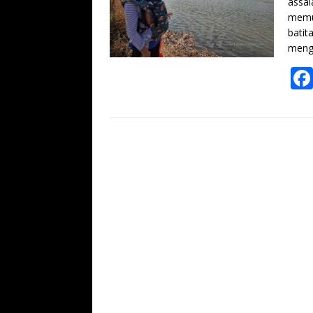
assal
memu
batit
meng