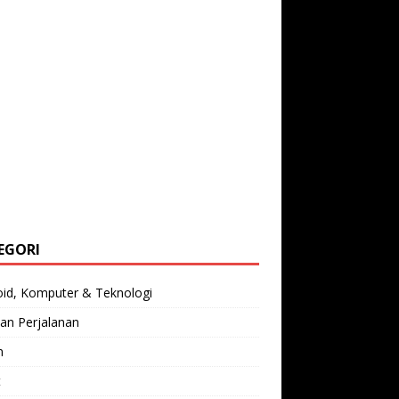
EGORI
oid, Komputer & Teknologi
an Perjalanan
n
t