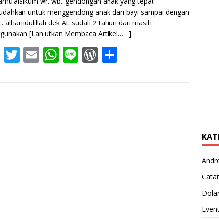
amu’alaikum wr. wb.. gendongan anak yang tepat
dahkan untuk menggendong anak dari bayi sampai dengan
a.. alhamdulillah dek AL sudah 2 tahun dan masih
gunakan
[Lanjutkan Membaca Artikel……]
F
T
E
W
Li
W
S
ac
w
m
h
n
or
h
e
itt
ai
at
e
d
ar
b
er
l
s
Pr
e
o
A
e
o
p
ss
KAT
k
p
Andr
Catat
Dola
Even