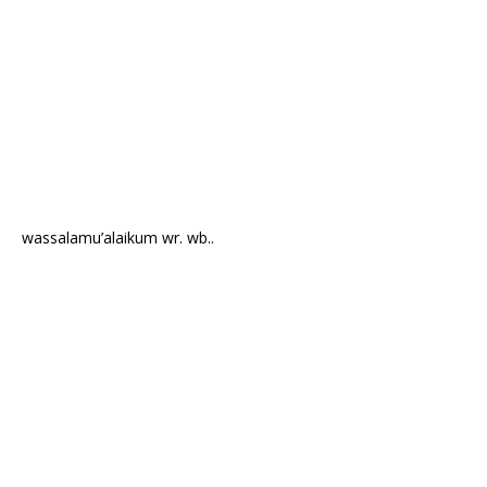
wassalamu’alaikum wr. wb..