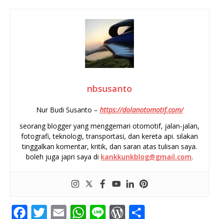
nbsusanto
Nur Budi Susanto –
https://dolanotomotif.com/
seorang blogger yang menggemari otomotif, jalan-jalan,
fotografi, teknologi, transportasi, dan kereta api. silakan
tinggalkan komentar, kritik, dan saran atas tulisan saya.
boleh juga japri saya di
kankkunkblog@gmail.com
.
F
T
E
W
Li
W
S