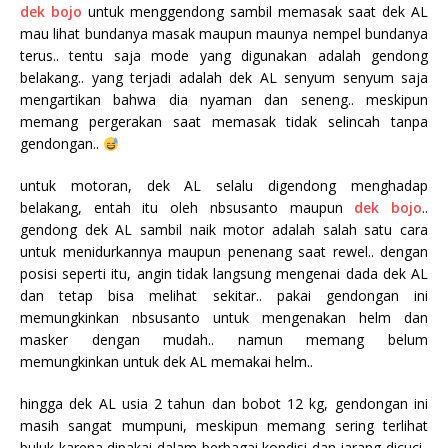
dek bojo
untuk menggendong sambil memasak saat dek AL
mau lihat bundanya masak maupun maunya nempel bundanya
terus.. tentu saja mode yang digunakan adalah gendong
belakang.. yang terjadi adalah dek AL senyum senyum saja
mengartikan bahwa dia nyaman dan seneng.. meskipun
memang pergerakan saat memasak tidak selincah tanpa
gendongan..
untuk motoran, dek AL selalu digendong menghadap
belakang, entah itu oleh nbsusanto maupun
dek bojo
..
gendong dek AL sambil naik motor adalah salah satu cara
untuk menidurkannya maupun penenang saat rewel.. dengan
posisi seperti itu, angin tidak langsung mengenai dada dek AL
dan tetap bisa melihat sekitar.. pakai gendongan ini
memungkinkan nbsusanto untuk mengenakan helm dan
masker dengan mudah.. namun memang belum
memungkinkan untuk dek AL memakai helm..
hingga dek AL usia 2 tahun dan bobot 12 kg, gendongan ini
masih sangat mumpuni, meskipun memang sering terlihat
buluk karena dipakai dalam berbagai kondisi dan jarang dicuci..