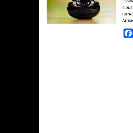
assal
dipus
ruma
Artik