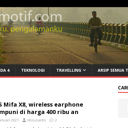
DA 4
TEKNOLOGI
TRAVELLING
ARSIP SEMUA 
CARI
 Mifa X8, wireless earphone
puni di harga 400 ribu an
anuari 2021
nbsusanto
2