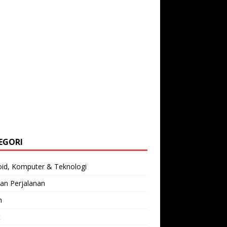
EGORI
oid, Komputer & Teknologi
an Perjalanan
n
t