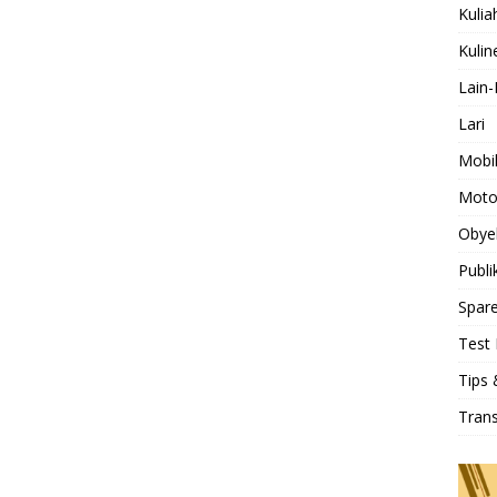
Kulia
Kulin
Lain-
Lari
Mobi
Moto
Obye
Publi
Spare
Test 
Tips 
Tran