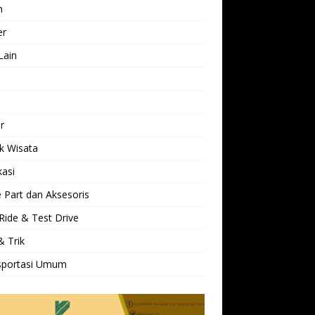
h
er
Lain
l
r
k Wisata
kasi
 Part dan Aksesoris
Ride & Test Drive
& Trik
sportasi Umum