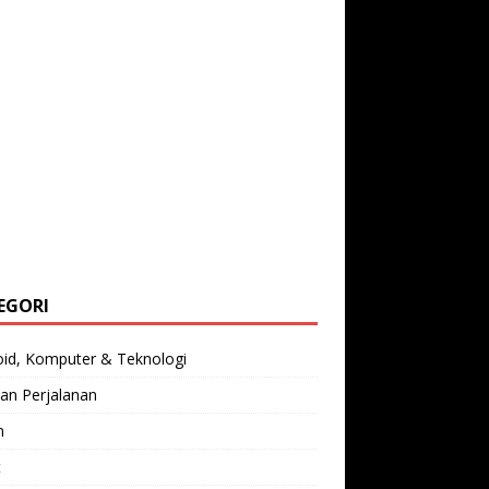
EGORI
oid, Komputer & Teknologi
an Perjalanan
n
t