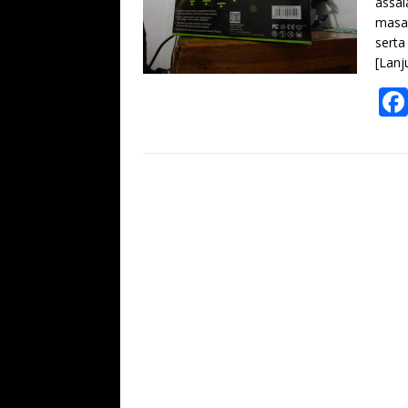
assal
masa 
serta
[Lanj