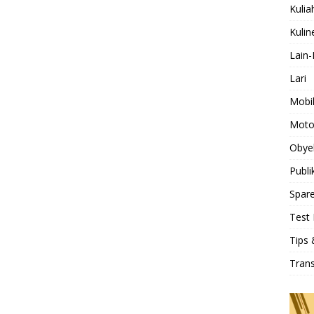
Kulia
Kulin
Lain-
Lari
Mobi
Moto
Obye
Publi
Spare
Test 
Tips 
Tran