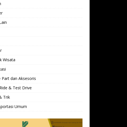
h
er
Lain
l
r
k Wisata
kasi
 Part dan Aksesoris
Ride & Test Drive
& Trik
sportasi Umum