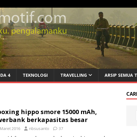
DA 4
TEKNOLOGI
TRAVELLING
ARSIP SEMUA 
CARI
oxing hippo smore 15000 mAh,
erbank berkapasitas besar
 Maret 2016
nbsusanto
37