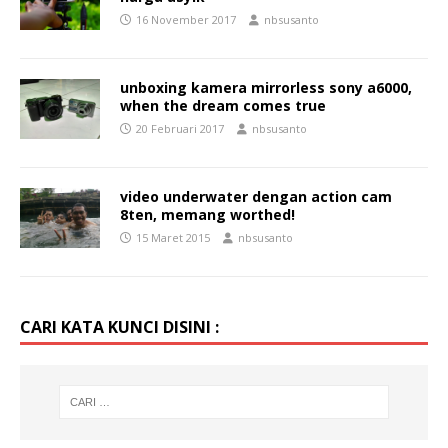
16 November 2017
nbsusanto
unboxing kamera mirrorless sony a6000,
when the dream comes true
20 Februari 2017
nbsusanto
video underwater dengan action cam
8ten, memang worthed!
15 Maret 2015
nbsusanto
CARI KATA KUNCI DISINI :