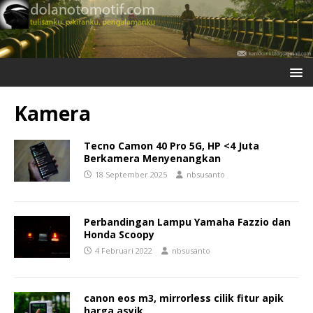
Kamera
Tecno Camon 40 Pro 5G, HP <4 Juta
Berkamera Menyenangkan
18 September 2025
nbsusanto
Perbandingan Lampu Yamaha Fazzio dan
Honda Scoopy
4 Februari 2022
nbsusanto
canon eos m3, mirrorless cilik fitur apik
harga asyik